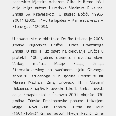
zadarskim Mjesnim odborom Oliba. Ističemo još i
dvije knjige autora i urednika Vladimira Rukavine,
Zmaja Sv. Ksaverskog: “U susret Božiću 1995.-
2001.” (2005.) i “Porta lapidea – Kamenita vrata –
Stone gate” (2009.).
U povodu stote obljetnice Družbe tiskana je 2005.
godine Prigodnica Družbe “Braća Hrvatskoga
Zmaja”. U njoj je, uz osvrt na djelovanje Družbe u
proteklih 100 godina, otisnuto i uvodno slovo
Velikog meštra Matije Salaja, Zmaja
Starovukovarskog na svečanom sijelu Glavnoga
zbora 16. studenoga 2005. godine. Urednici su bili
Marijan Machala, Zmaj Oriovački III., i Vladimir
Rukavina, Zmaj Sv. Ksaverski. Također treba navesti
da je Zmajski stol iz Čakovca 2001. obilježio 330
godina Zrinsko–Frankopanske pobune tiskanjem
knjige “Novi Zrin: zrinska utvrda na Muri
(1661.-1664.)” čiji su autori Hrvoje Petrić, Zmaj