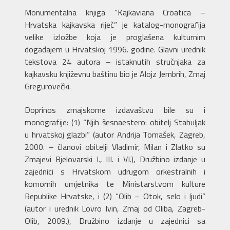
Monumentalna knjiga “Kajkaviana Croatica –
Hrvatska kajkavska riječ” je katalog-monografija
velike izložbe koja je proglašena kulturnim
događajem u Hrvatskoj 1996. godine. Glavni urednik
tekstova 24 autora – istaknutih stručnjaka za
kajkavsku književnu baštinu bio je Alojz Jembrih, Zmaj
Gregurovečki.
Doprinos zmajskome izdavaštvu bile su i
monografije: (1) “Njih šesnaestero: obitelj Stahuljak
u hrvatskoj glazbi” (autor Andrija Tomašek, Zagreb,
2000. – članovi obitelji Vladimir, Milan i Zlatko su
Zmajevi Bjelovarski I., III. i VI.), Družbino izdanje u
zajednici s Hrvatskom udrugom orkestralnih i
komornih umjetnika te Ministarstvom kulture
Republike Hrvatske, i (2) “Olib – Otok, selo i ljudi”
(autor i urednik Lovro Ivin, Zmaj od Oliba, Zagreb-
Olib, 2009.), Družbino izdanje u zajednici sa