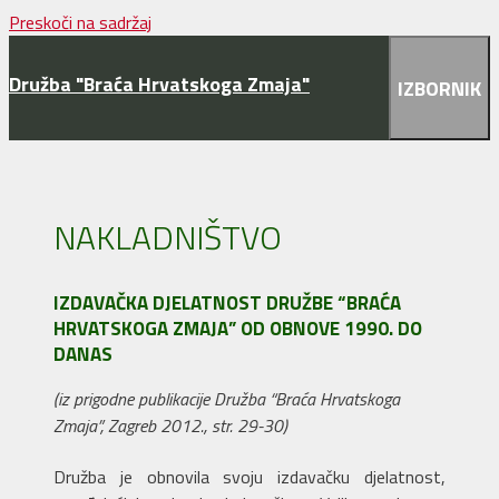
Preskoči na sadržaj
Družba "Braća Hrvatskoga Zmaja"
IZBORNIK
NAKLADNIŠTVO
IZDAVAČKA DJELATNOST DRUŽBE “BRAĆA
HRVATSKOGA ZMAJA” OD OBNOVE 1990. DO
DANAS
(iz prigodne publikacije Družba “Braća Hrvatskoga
Zmaja”, Zagreb 2012., str. 29-30)
Družba je obnovila svoju izdavačku djelatnost,