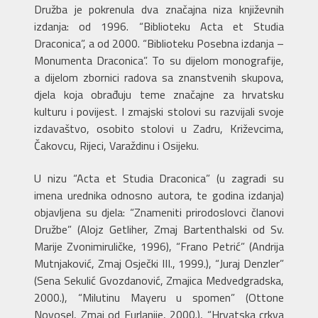
Družba je pokrenula dva značajna niza književnih
izdanja: od 1996. “Biblioteku Acta et Studia
Draconica”, a od 2000. “Biblioteku Posebna izdanja –
Monumenta Draconica”. To su dijelom monografije,
a dijelom zbornici radova sa znanstvenih skupova,
djela koja obrađuju teme značajne za hrvatsku
kulturu i povijest. I zmajski stolovi su razvijali svoje
izdavaštvo, osobito stolovi u Zadru, Križevcima,
Čakovcu, Rijeci, Varaždinu i Osijeku.
U nizu “Acta et Studia Draconica” (u zagradi su
imena urednika odnosno autora, te godina izdanja)
objavljena su djela: “Znameniti prirodoslovci članovi
Družbe” (Alojz Getliher, Zmaj Bartenthalski od Sv.
Marije Zvonimiruličke, 1996), “Frano Petrić” (Andrija
Mutnjaković, Zmaj Osječki III., 1999.), “Juraj Denzler”
(Sena Sekulić Gvozdanović, Zmajica Medvedgradska,
2000.), “Milutinu Mayeru u spomen” (Ottone
Novosel, Zmaj od Furlanije, 2000.), “Hrvatska crkva