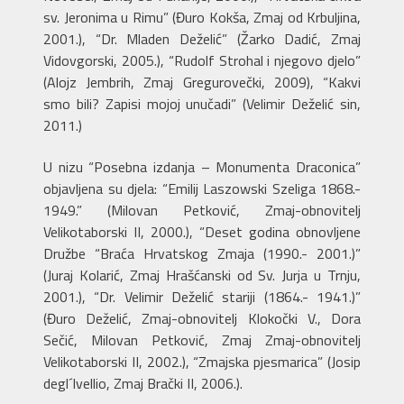
sv. Jeronima u Rimu” (Đuro Kokša, Zmaj od Krbuljina,
2001.), “Dr. Mladen Deželić” (Žarko Dadić, Zmaj
Vidovgorski, 2005.), “Rudolf Strohal i njegovo djelo”
(Alojz Jembrih, Zmaj Gregurovečki, 2009), “Kakvi
smo bili? Zapisi mojoj unučadi” (Velimir Deželić sin,
2011.)
U nizu “Posebna izdanja – Monumenta Draconica”
objavljena su djela: “Emilij Laszowski Szeliga 1868.-
1949.” (Milovan Petković, Zmaj-obnovitelj
Velikotaborski II, 2000.), “Deset godina obnovljene
Družbe “Braća Hrvatskog Zmaja (1990.- 2001.)”
(Juraj Kolarić, Zmaj Hrašćanski od Sv. Jurja u Trnju,
2001.), “Dr. Velimir Deželić stariji (1864.- 1941.)”
(Đuro Deželić, Zmaj-obnovitelj Klokočki V., Dora
Sečić, Milovan Petković, Zmaj Zmaj-obnovitelj
Velikotaborski II, 2002.), “Zmajska pjesmarica” (Josip
degl´Ivellio, Zmaj Brački II, 2006.).