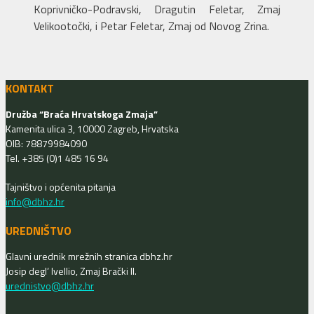
Koprivničko-Podravski, Dragutin Feletar, Zmaj
Velikootočki, i Petar Feletar, Zmaj od Novog Zrina.
KONTAKT
Družba “Braća Hrvatskoga Zmaja”
Kamenita ulica 3, 10000 Zagreb, Hrvatska
OIB: 78879984090
Tel. +385 (0)1 485 16 94
Tajništvo i općenita pitanja
info@dbhz.hr
UREDNIŠTVO
Glavni urednik mrežnih stranica dbhz.hr
Josip degl’ Ivellio, Zmaj Brački II.
urednistvo@dbhz.hr