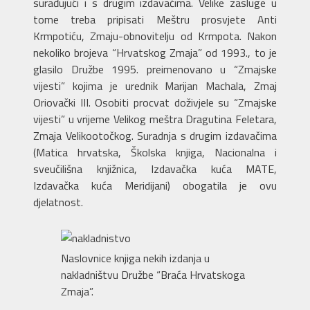
surađujući i s drugim izdavačima. Velike zasluge u
tome treba pripisati Meštru prosvjete Anti
Krmpotiću, Zmaju-obnovitelju od Krmpota. Nakon
nekoliko brojeva “Hrvatskog Zmaja” od 1993., to je
glasilo Družbe 1995. preimenovano u “Zmajske
vijesti” kojima je urednik Marijan Machala, Zmaj
Oriovački III. Osobiti procvat doživjele su “Zmajske
vijesti” u vrijeme Velikog meštra Dragutina Feletara,
Zmaja Velikootočkog. Suradnja s drugim izdavačima
(Matica hrvatska, Školska knjiga, Nacionalna i
sveučilišna knjižnica, Izdavačka kuća MATE,
Izdavačka kuća Meridijani) obogatila je ovu
djelatnost.
Naslovnice knjiga nekih izdanja u
nakladništvu Družbe “Braća Hrvatskoga
Zmaja”.