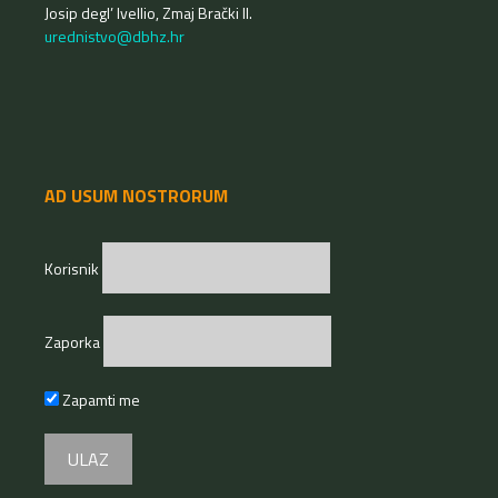
Josip degl’ Ivellio, Zmaj Brački II.
urednistvo@dbhz.hr
AD USUM NOSTRORUM
Korisnik
Zaporka
Zapamti me