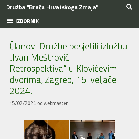
Preskoči
Družba "Braća Hrvatskoga Zmaja"
na
sadržaj
IZBORNIK
Članovi Družbe posjetili izložbu
„Ivan Meštrović –
Retrospektiva“ u Klovićevim
dvorima, Zagreb, 15. veljače
2024.
15/02/2024
od
webmaster