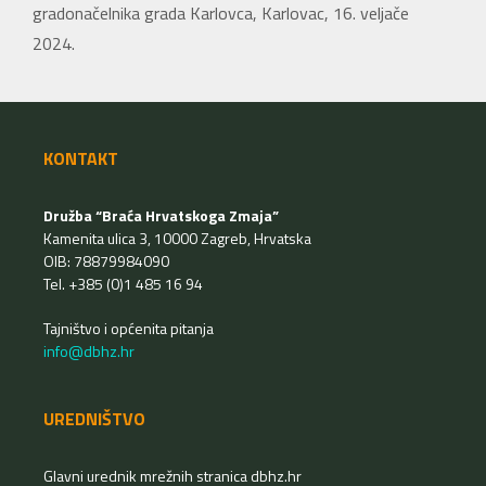
gradonačelnika grada Karlovca, Karlovac, 16. veljače
2024.
KONTAKT
Družba “Braća Hrvatskoga Zmaja”
Kamenita ulica 3, 10000 Zagreb, Hrvatska
OIB: 78879984090
Tel. +385 (0)1 485 16 94
Tajništvo i općenita pitanja
info@dbhz.hr
UREDNIŠTVO
Glavni urednik mrežnih stranica dbhz.hr