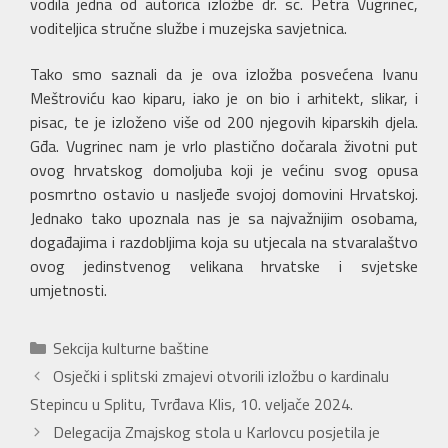
vodila jedna od autorica izložbe dr. sc. Petra Vugrinec,
voditeljica stručne službe i muzejska savjetnica.
Tako smo saznali da je ova izložba posvećena Ivanu
Meštroviću kao kiparu, iako je on bio i arhitekt, slikar, i
pisac, te je izloženo više od 200 njegovih kiparskih djela.
Gđa. Vugrinec nam je vrlo plastično dočarala životni put
ovog hrvatskog domoljuba koji je većinu svog opusa
posmrtno ostavio u nasljeđe svojoj domovini Hrvatskoj.
Jednako tako upoznala nas je sa najvažnijim osobama,
događajima i razdobljima koja su utjecala na stvaralaštvo
ovog jedinstvenog velikana hrvatske i svjetske
umjetnosti.
Kategorije
Sekcija kulturne baštine
Osječki i splitski zmajevi otvorili izložbu o kardinalu
Stepincu u Splitu, Tvrđava Klis, 10. veljače 2024.
Delegacija Zmajskog stola u Karlovcu posjetila je