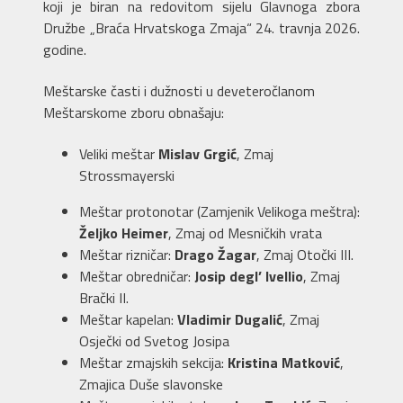
koji je biran na redovitom sijelu Glavnoga zbora
Družbe „Braća Hrvatskoga Zmaja“ 24. travnja 2026.
godine.
Meštarske časti i dužnosti u deveteročlanom
Meštarskome zboru obnašaju:
Veliki meštar
Mislav Grgić
, Zmaj
Strossmayerski
Meštar protonotar (Zamjenik Velikoga meštra):
Željko Heimer
, Zmaj od Mesničkih vrata
Meštar rizničar:
Drago Žagar
, Zmaj Otočki III.
Meštar obredničar:
Josip degl’ Ivellio
, Zmaj
Brački II.
Meštar kapelan:
Vladimir Dugalić
, Zmaj
Osječki od Svetog Josipa
Meštar zmajskih sekcija:
Kristina Matković
,
Zmajica Duše slavonske