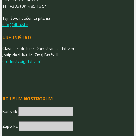
Tel. +385 (0)1 485 16 94
Tajništvo i općenita pitanja
info@dbhz.hr
UREDNIŠTVO
Glavni urednik mrežnih stranica dbhz.hr
Josip degl’ Ivellio, Zmaj Brački II.
urednistvo@dbhz.hr
AD USUM NOSTRORUM
Korisnik
Zaporka