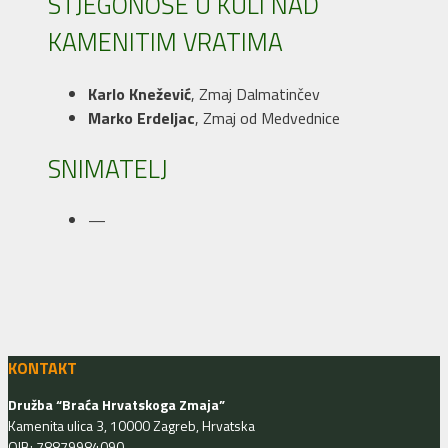
STJEGONOŠE U KULI NAD
KAMENITIM VRATIMA
Karlo Knežević
, Zmaj Dalmatinčev
Marko Erdeljac
, Zmaj od Medvednice
SNIMATELJ
—
KONTAKT
Družba “Braća Hrvatskoga Zmaja”
Kamenita ulica 3, 10000 Zagreb, Hrvatska
OIB: 78879984090