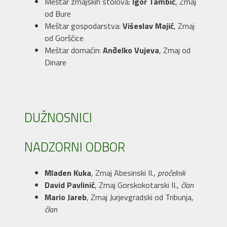
Meštar zmajskih stolova:
Igor Tambić
, Zmaj
od Bure
Meštar gospodarstva:
Višeslav Majić
, Zmaj
od Gorščice
Meštar domaćin:
Anđelko Vujeva
, Zmaj od
Dinare
DUŽNOSNICI
NADZORNI ODBOR
Mladen Kuka
, Zmaj Abesinski II.,
pročelnik
David Pavlinić
, Zmaj Gorskokotarski II.,
član
Mario Jareb
, Zmaj Jurjevgradski od Tribunja,
član