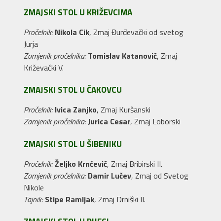
ZMAJSKI STOL U KRIŽEVCIMA
Pročelnik:
Nikola Cik
, Zmaj Đurđevački od svetog
Jurja
Zamjenik pročelnika:
Tomislav Katanović
, Zmaj
Križevački V.
ZMAJSKI STOL U ČAKOVCU
Pročelnik:
Ivica Zanjko
, Zmaj Kuršanski
Zamjenik pročelnika:
Jurica Cesar
, Zmaj Loborski
ZMAJSKI STOL U ŠIBENIKU
Pročelnik:
Željko Krnčević
, Zmaj Bribirski II.
Zamjenik pročelnika:
Damir Lučev
, Zmaj od Svetog
Nikole
Tajnik:
Stipe Ramljak
, Zmaj Drniški II.