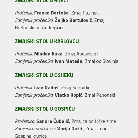
ZMAJSKI STOL U RIJECI
Pročelnik:
Franko Bertoša
, Zmaj Pazinski
Zamjenik pročelnika:
Željko Bartulović
, Zmaj
Breljanski od Andrejšćice
ZMAJSKI STOL U KARLOVCU
Pročelnik:
Mladen Kuka
, Zmaj Abesinski II.
Zamjenik pročelnika:
Ivan Mateša
, Zmaj od Slovinja
ZMAJSKI STOL U OSIJEKU
Pročelnik:
Ivan Radoš
, Zmaj Seonički
Zamjenik pročelnika:
Vlatko Kopić
, Zmaj Panonski
ZMAJSKI STOL U GOSPIĆU
Pročelnica:
Sandra Čubelić
, Zmajica od Ličke zime
Zamjenica pročelnice:
Marija Ružić
, Zmajica od
Gospine krunice