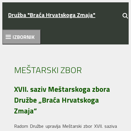
Preskoči
na
Družba "Braća Hrvatskoga Zmaja"
sadržaj
IZBORNIK
MEŠTARSKI ZBOR
XVII. saziv Meštarskoga zbora
Družbe „Braća Hrvatskoga
Zmaja“
Radom Družbe upravlja Meštarski zbor XVII. saziva