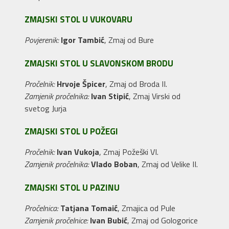
ZMAJSKI STOL U VUKOVARU
Povjerenik:
Igor Tambić
, Zmaj od Bure
ZMAJSKI STOL U SLAVONSKOM BRODU
Pročelnik:
Hrvoje Špicer
, Zmaj od Broda II.
Zamjenik pročelnika:
Ivan Stipić
, Zmaj Virski od
svetog Jurja
ZMAJSKI STOL U POŽEGI
Pročelnik:
Ivan Vukoja
, Zmaj Požeški VI.
Zamjenik pročelnika:
Vlado Boban
, Zmaj od Velike II.
ZMAJSKI STOL U PAZINU
Pročelnica:
Tatjana Tomaić
, Zmajica od Pule
Zamjenik pročelnice:
Ivan Bubić
, Zmaj od Gologorice