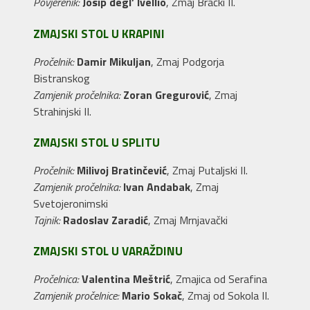
Povjerenik:
Josip degl’ Ivellio
, Zmaj Brački II.
ZMAJSKI STOL U KRAPINI
Pročelnik:
Damir Mikuljan
, Zmaj Podgorja
Bistranskog
Zamjenik pročelnika:
Zoran Gregurović
, Zmaj
Strahinjski II.
ZMAJSKI STOL U SPLITU
Pročelnik:
Milivoj Bratinčević
, Zmaj Putaljski II.
Zamjenik pročelnika:
Ivan Andabak
, Zmaj
Svetojeronimski
Tajnik:
Radoslav Zaradić
, Zmaj Mrnjavački
ZMAJSKI STOL U VARAŽDINU
Pročelnica:
Valentina Meštrić
, Zmajica od Serafina
Zamjenik pročelnice:
Mario Sokač
, Zmaj od Sokola II.