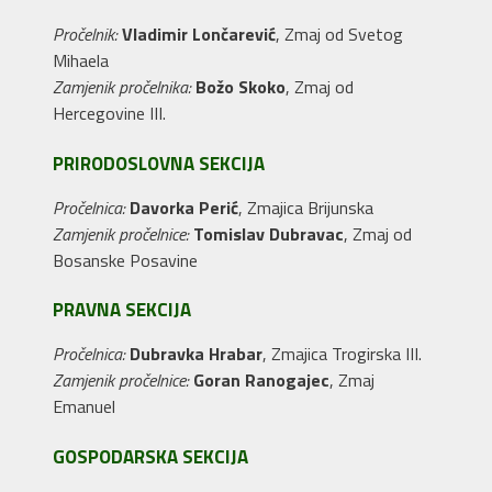
Pročelnik:
Vladimir Lončarević
, Zmaj od Svetog
Mihaela
Zamjenik pročelnika:
Božo Skoko
, Zmaj od
Hercegovine III.
PRIRODOSLOVNA SEKCIJA
Pročelnica:
Davorka Perić
, Zmajica Brijunska
Zamjenik pročelnice:
Tomislav Dubravac
, Zmaj od
Bosanske Posavine
PRAVNA SEKCIJA
Pročelnica:
Dubravka Hrabar
, Zmajica Trogirska III.
Zamjenik pročelnice:
Goran Ranogajec
, Zmaj
Emanuel
GOSPODARSKA SEKCIJA