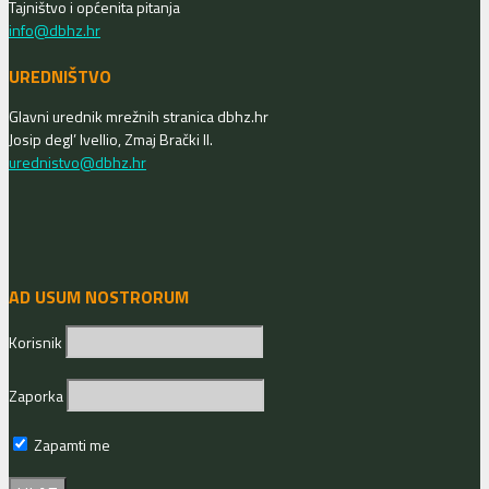
Tajništvo i općenita pitanja
info@dbhz.hr
UREDNIŠTVO
Glavni urednik mrežnih stranica dbhz.hr
Josip degl’ Ivellio, Zmaj Brački II.
urednistvo@dbhz.hr
AD USUM NOSTRORUM
Korisnik
Zaporka
Zapamti me