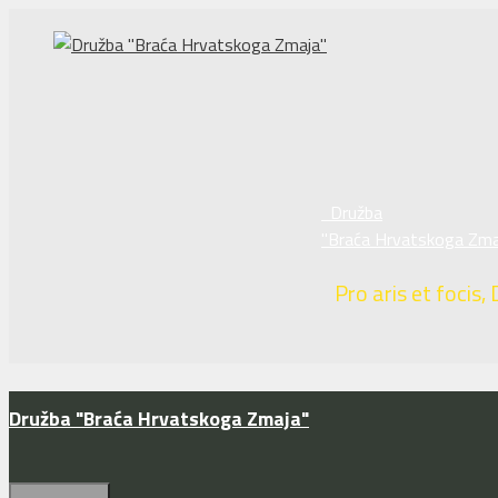
Preskoči
na
sadržaj
Družba
"Braća Hrvatskoga Zma
Pro aris et focis, 
Družba "Braća Hrvatskoga Zmaja"