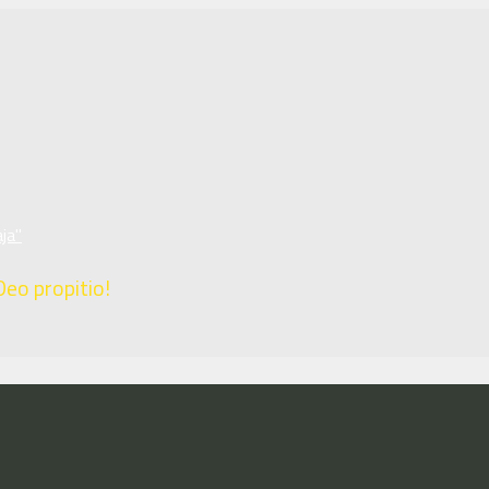
ja"
Deo propitio!