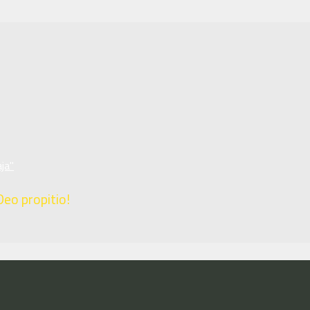
ja"
Deo propitio!