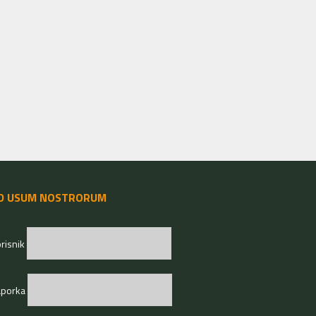
D USUM NOSTRORUM
risnik
aporka