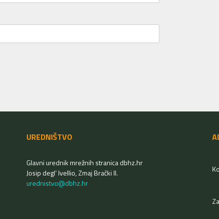
UREDNIŠTVO
A
Glavni urednik mrežnih stranica dbhz.hr
Ko
Josip degl’ Ivellio, Zmaj Brački II.
urednistvo@dbhz.hr
Z