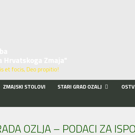
ba
a Hrvatskoga Zmaja"
 et focis, Deo propitio!
ZMAJSKI STOLOVI
STARI GRAD OZALJ
OSTV
T
ADA OZLJA – PODACI ZA IS