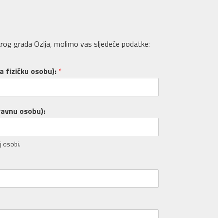
rog grada Ozlja, molimo vas sljedeće podatke:
za fizičku osobu):
*
ravnu osobu):
j osobi.