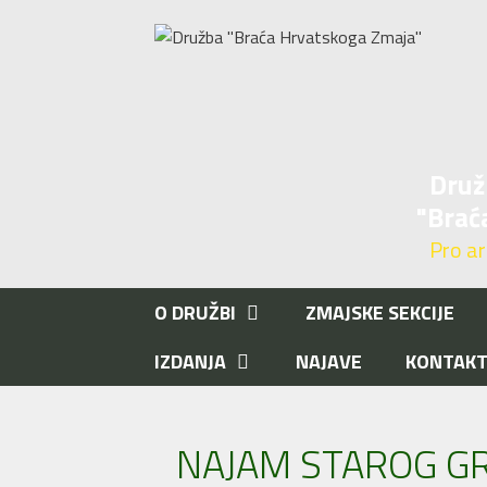
Preskoči
na
sadržaj
Druž
"Brać
Pro aris
O DRUŽBI
ZMAJSKE SEKCIJE
IZDANJA
NAJAVE
KONTAK
NAJAM STAROG GR