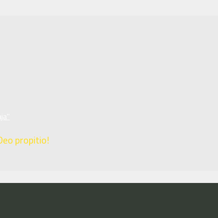
ja"
Deo propitio!