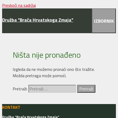
Preskoči na sadržaj
Družba "Braća Hrvatskoga Zmaja"
IZBORNIK
Ništa nije pronađeno
Izgleda da ne možemo pronaći ono što tražite.
Možda pretraga može pomoći.
Pretraži:
KONTAKT
Družba “Braća Hrvatskoga Zmaja”