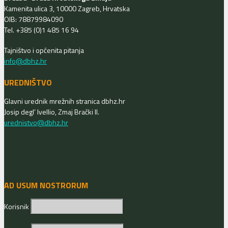
Kamenita ulica 3, 10000 Zagreb, Hrvatska
OIB: 78879984090
Tel. +385 (0)1 485 16 94
Tajništvo i općenita pitanja
info@dbhz.hr
UREDNIŠTVO
Glavni urednik mrežnih stranica dbhz.hr
Josip degl’ Ivellio, Zmaj Brački II.
urednistvo@dbhz.hr
AD USUM NOSTRORUM
Korisnik