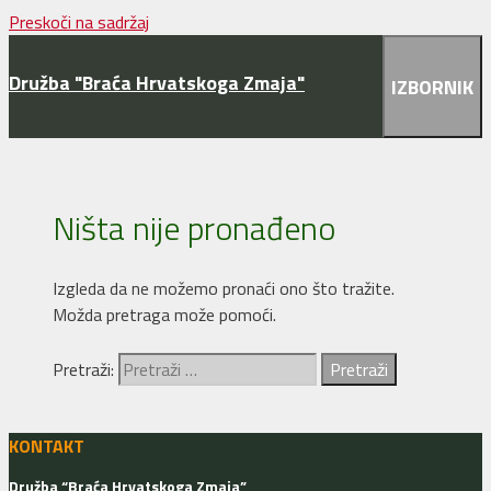
Preskoči na sadržaj
Družba "Braća Hrvatskoga Zmaja"
IZBORNIK
Ništa nije pronađeno
Izgleda da ne možemo pronaći ono što tražite.
Možda pretraga može pomoći.
Pretraži:
KONTAKT
Družba “Braća Hrvatskoga Zmaja”