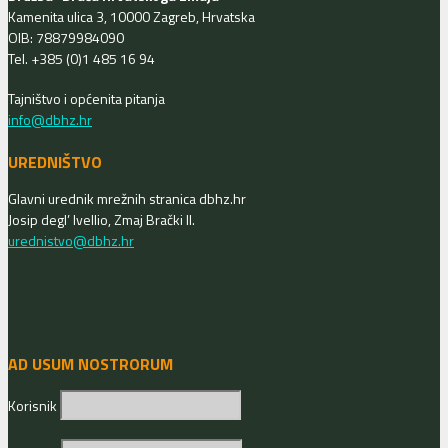
Kamenita ulica 3, 10000 Zagreb, Hrvatska
OIB: 78879984090
Tel. +385 (0)1 485 16 94
Tajništvo i općenita pitanja
info@dbhz.hr
UREDNIŠTVO
Glavni urednik mrežnih stranica dbhz.hr
Josip degl’ Ivellio, Zmaj Brački II.
urednistvo@dbhz.hr
AD USUM NOSTRORUM
Korisnik