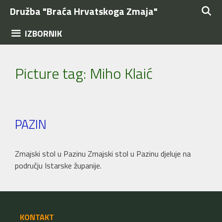
Preskoči
Družba "Braća Hrvatskoga Zmaja"
na
sadržaj
IZBORNIK
Picture tag:
Miho Klaić
PAZIN
Zmajski stol u Pazinu Zmajski stol u Pazinu djeluje na
području Istarske županije.
KONTAKT