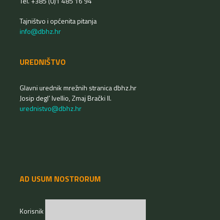
Tel. +385 (0)1 485 16 94
Tajništvo i općenita pitanja
info@dbhz.hr
UREDNIŠTVO
Glavni urednik mrežnih stranica dbhz.hr
Josip degl’ Ivellio, Zmaj Brački II.
urednistvo@dbhz.hr
AD USUM NOSTRORUM
Korisnik