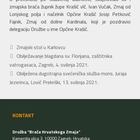
zmajska braća župnik župe Krašić vlč. Ivan Vučak, Zmaj od
Lonjskog polja i načelnik Općine Krašić Josip Petković
Fajnik, Zmaj od doline Kardinala, koji je pozdravio
delegaciju Družbe u ime Općine Krašić.
Kategorije
Zmajski stol u Karlovcu
Obilježavanje blagdana sv. Florijana, zaštitnika
vatrogasaca, Zagreb, 4. svibnja 2021.
Obilježena dugotrajna svećenička služba mons. Juraja
Jezerinca, Lović Prekriški, 13. svibnja 2021.
KONTAKT
Družba “Braća Hrvatskoga Zmaja”
Kamenita ulica 3, 10000 Zagreb, Hrvatska