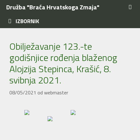
Preskoči
Družba "Braća Hrvatskoga Zmaja"
na
sadržaj
IZBORNIK
Obilježavanje 123.-te
godišnjice rođenja blaženog
Alojzija Stepinca, Krašić, 8.
svibnja 2021.
08/05/2021
od
webmaster