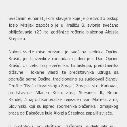
Svečanim euharistijskim slavljem koje je predvodio biskup
Josip Mrzljak započelo je u Krašiću 8. svibnja svečano
obilježavanje 123.-te godišnjice rođenja blaženog Alojzija
Stepinca.
Nakon svete mise održana je svečana sjednica Općine
Krašić, jer blaženikov rođendan ujedno je i Dan Općine
Krašić. Uz veliki broj svećenika, tri biskupa, predstavnika
državne i lokalne vlasti te predstavnika udruga sa
područja same Općine, tradicionalno su sudjelovali članovi
Družbe “Braća Hrvatskoga Zmaja”, Zmajski stol Karlovac,
predstavnici: Mladen Kuka, Zmaj Abesinski II., Bruno
Kenđel, Zmaj od Karlovačke zvijezde i Ivan Mateša, Zmaj
Slovinjski, koji su ispred spomenika blaženika i zmajskog
brata od Bakačeve kule Alojzija Stepinca zapalili svijeće.
U protokolu, po službenoj dužnosti, sudjelovala su i