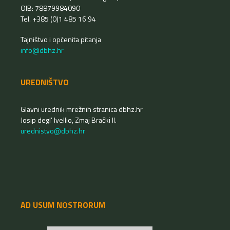
OIB: 78879984090
Tel. +385 (0)1 485 16 94
Tajništvo i općenita pitanja
info@dbhz.hr
UREDNIŠTVO
Glavni urednik mrežnih stranica dbhz.hr
Josip degl’ Ivellio, Zmaj Brački II.
urednistvo@dbhz.hr
AD USUM NOSTRORUM