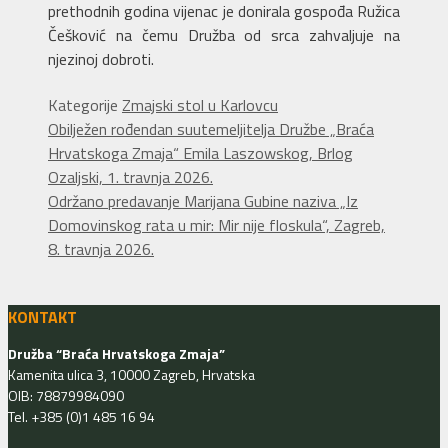
prethodnih godina vijenac je donirala gospođa Ružica
Češković na čemu Družba od srca zahvaljuje na
njezinoj dobroti.
Kategorije
Zmajski stol u Karlovcu
Obilježen rođendan suutemeljitelja Družbe „Braća
Hrvatskoga Zmaja“ Emila Laszowskog, Brlog
Ozaljski, 1. travnja 2026.
Održano predavanje Marijana Gubine naziva „Iz
Domovinskog rata u mir: Mir nije floskula“, Zagreb,
8. travnja 2026.
KONTAKT
Družba “Braća Hrvatskoga Zmaja”
Kamenita ulica 3, 10000 Zagreb, Hrvatska
OIB: 78879984090
Tel. +385 (0)1 485 16 94