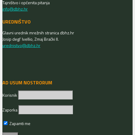
Tajništvo i općenita pitanja
info@dbhz.hr
UREDNIŠTVO
Glavni urednik mrežnih stranica dbhz.hr
Josip degl’ Ivellio, Zmaj Brački II.
urednistvo@dbhz.hr
AD USUM NOSTRORUM
Korisnik
Zaporka
Zapamti me