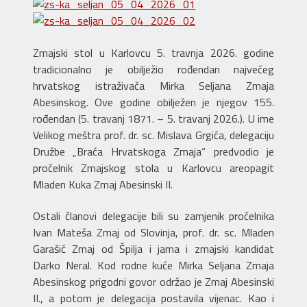
Zmajski stol u Karlovcu 5. travnja 2026. godine
tradicionalno je obilježio rođendan najvećeg
hrvatskog istraživača Mirka Seljana Zmaja
Abesinskog. Ove godine obilježen je njegov 155.
rođendan (5. travanj 1871. – 5. travanj 2026.). U ime
Velikog meštra prof. dr. sc. Mislava Grgića, delegaciju
Družbe „Braća Hrvatskoga Zmaja“ predvodio je
pročelnik Zmajskog stola u Karlovcu areopagit
Mladen Kuka Zmaj Abesinski II.
Ostali članovi delegacije bili su zamjenik pročelnika
Ivan Mateša Zmaj od Slovinja, prof. dr. sc. Mladen
Garašić Zmaj od Špilja i jama i zmajski kandidat
Darko Neral. Kod rodne kuće Mirka Seljana Zmaja
Abesinskog prigodni govor održao je Zmaj Abesinski
II., a potom je delegacija postavila vijenac. Kao i