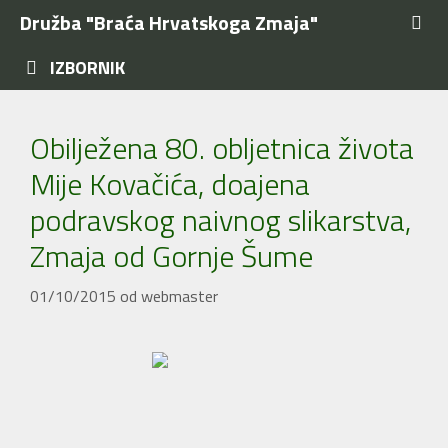
Preskoči
Družba "Braća Hrvatskoga Zmaja"
na
sadržaj
IZBORNIK
Obilježena 80. obljetnica života
Mije Kovačića, doajena
podravskog naivnog slikarstva,
Zmaja od Gornje Šume
01/10/2015
od
webmaster