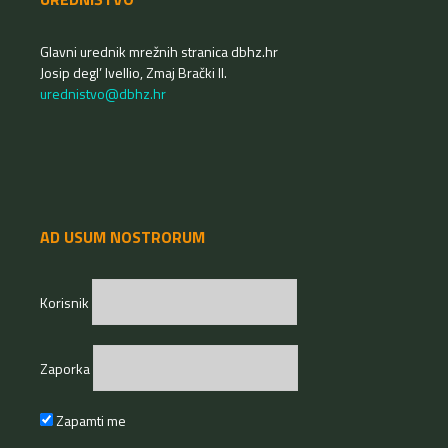
Glavni urednik mrežnih stranica dbhz.hr
Josip degl’ Ivellio, Zmaj Brački II.
urednistvo@dbhz.hr
AD USUM NOSTRORUM
Korisnik
Zaporka
Zapamti me