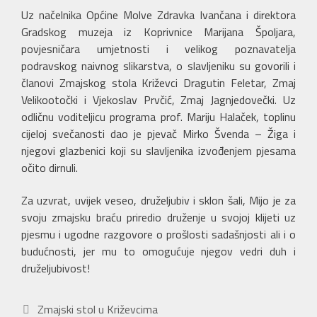
Uz načelnika Općine Molve Zdravka Ivančana i direktora
Gradskog muzeja iz Koprivnice Marijana Špoljara,
povjesničara umjetnosti i velikog poznavatelja
podravskog naivnog slikarstva, o slavljeniku su govorili i
članovi Zmajskog stola Križevci Dragutin Feletar, Zmaj
Velikootočki i Vjekoslav Prvčić, Zmaj Jagnjedovečki. Uz
odličnu voditeljicu programa prof. Mariju Halaček, toplinu
cijeloj svečanosti dao je pjevač Mirko Švenda – Žiga i
njegovi glazbenici koji su slavljenika izvođenjem pjesama
očito dirnuli.
Za uzvrat, uvijek veseo, druželjubiv i sklon šali, Mijo je za
svoju zmajsku braću priredio druženje u svojoj klijeti uz
pjesmu i ugodne razgovore o prošlosti sadašnjosti ali i o
budućnosti, jer mu to omogućuje njegov vedri duh i
druželjubivost!
Kategorije
Zmajski stol u Križevcima