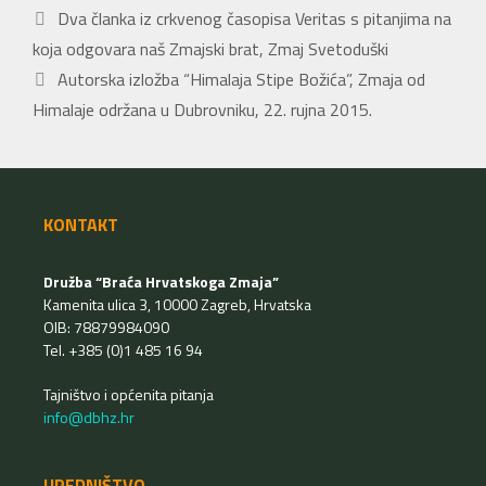
Dva članka iz crkvenog časopisa Veritas s pitanjima na
koja odgovara naš Zmajski brat, Zmaj Svetoduški
Autorska izložba “Himalaja Stipe Božića”, Zmaja od
Himalaje održana u Dubrovniku, 22. rujna 2015.
KONTAKT
Družba “Braća Hrvatskoga Zmaja”
Kamenita ulica 3, 10000 Zagreb, Hrvatska
OIB: 78879984090
Tel. +385 (0)1 485 16 94
Tajništvo i općenita pitanja
info@dbhz.hr
UREDNIŠTVO