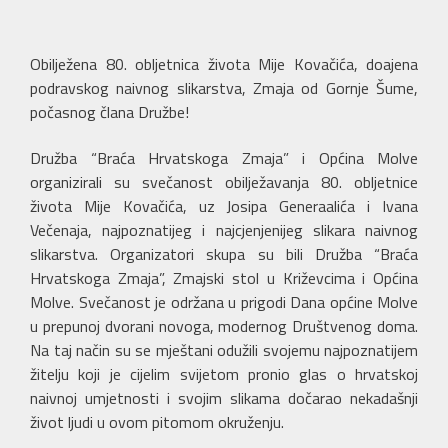
Obilježena 80. obljetnica života Mije Kovačića, doajena
podravskog naivnog slikarstva, Zmaja od Gornje Šume,
počasnog člana Družbe!
Družba “Braća Hrvatskoga Zmaja” i Općina Molve
organizirali su svečanost obilježavanja 80. obljetnice
života Mije Kovačića, uz Josipa Generaalića i Ivana
Večenaja, najpoznatijeg i najcjenjenijeg slikara naivnog
slikarstva. Organizatori skupa su bili Družba “Braća
Hrvatskoga Zmaja”, Zmajski stol u Križevcima i Općina
Molve. Svečanost je održana u prigodi Dana općine Molve
u prepunoj dvorani novoga, modernog Društvenog doma.
Na taj način su se mještani odužili svojemu najpoznatijem
žitelju koji je cijelim svijetom pronio glas o hrvatskoj
naivnoj umjetnosti i svojim slikama dočarao nekadašnji
život ljudi u ovom pitomom okruženju.