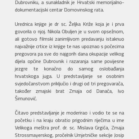
Dubrovniku, a sunakladnik je Hrvatski memorijalno-
dokumentacijski centar Domovinskog rata.
Urednica knjige je dr sc. Željka Križe koja je i prva
govorila o njoj. Nikola Obuljen je u svom opsežnom,
ali gotovo filmski zanimljivom predavanju istaknuo
najvažnije crtice iz knjige te nas upoznao s počecima
pregovora pa sve do najgorih dana okupacije velikog
dijela općine Dubrovnik i razaranja same povijesne
jezgre te konačno do samog oslobađanja
hrvatskoga juga. U predstavljanje se osobnim
svjedočanstvom priključio i drugi od tri pregovarača,
također zmajski brat Zmaja od Danača, Ivo
Šimunović.
Čitavo predstavljanje je moderirao i vodio te se na
početku i na kraju obratio prigodnim riječima u ime
Velikoga meštra prof. dr. sc. Mislava Grgića, Zmaja
Strossmayerskog, pročelnik Umjetničke sekcije Josip