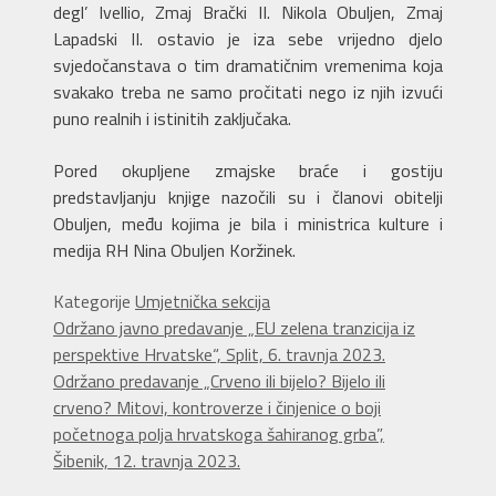
degl’ Ivellio, Zmaj Brački II. Nikola Obuljen, Zmaj
Lapadski II. ostavio je iza sebe vrijedno djelo
svjedočanstava o tim dramatičnim vremenima koja
svakako treba ne samo pročitati nego iz njih izvući
puno realnih i istinitih zaključaka.
Pored okupljene zmajske braće i gostiju
predstavljanju knjige nazočili su i članovi obitelji
Obuljen, među kojima je bila i ministrica kulture i
medija RH Nina Obuljen Koržinek.
Kategorije
Umjetnička sekcija
Održano javno predavanje „EU zelena tranzicija iz
perspektive Hrvatske“, Split, 6. travnja 2023.
Održano predavanje „Crveno ili bijelo? Bijelo ili
crveno? Mitovi, kontroverze i činjenice o boji
početnoga polja hrvatskoga šahiranog grba”,
Šibenik, 12. travnja 2023.