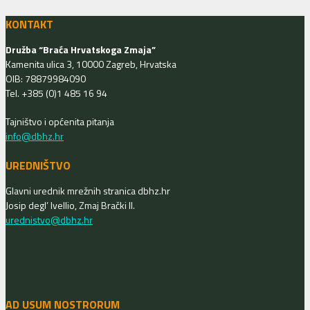
KONTAKT
Družba “Braća Hrvatskoga Zmaja”
Kamenita ulica 3, 10000 Zagreb, Hrvatska
OIB: 78879984090
Tel. +385 (0)1 485 16 94
Tajništvo i općenita pitanja
info@dbhz.hr
UREDNIŠTVO
Glavni urednik mrežnih stranica dbhz.hr
Josip degl’ Ivellio, Zmaj Brački II.
urednistvo@dbhz.hr
AD USUM NOSTRORUM