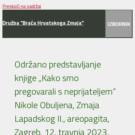
Preskoči na sadržaj
Družba "Braća Hrvatskoga Zmaja"
IZBORNIK
Održano predstavljanje
knjige „Kako smo
pregovarali s neprijateljem“
Nikole Obuljena, Zmaja
Lapadskog II., areopagita,
Zagreb, 12. travnja 2023.