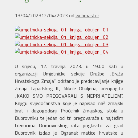
13/04/2023
12/04/2023
od
webmaster
U srijedu, 12. travnja 2023. u 19.00 sati u
organizaciji Umjetničke sekcije Družbe „Braća
Hrvatskoga Zmaja“ održano je predstavljanje knjige
Zmaja Lapadskog II., Nikole Obuljena, areopagita
„KAKO SMO PREGOVARALI S NEPRIJATELJEM“.
Knjigu svjedočanstva koje je napisao naš zmajski
brat i dugogodišnji Pročelnik Zmajskog stola u
Dubrovniku te jedan od tri pregovarača u najtežim
trenucima Domovinskog rata poglavito za grad
Dubrovnik izdao je Ogranak matice hrvatske u