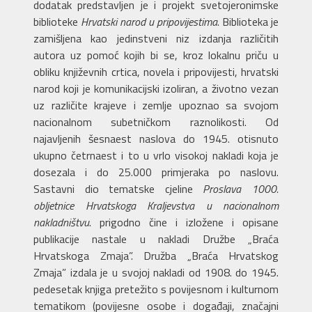
dodatak predstavljen je i projekt svetojeronimske
biblioteke
Hrvatski narod u pripovijestima
. Biblioteka je
zamišljena kao jedinstveni niz izdanja različitih
autora uz pomoć kojih bi se, kroz lokalnu priču u
obliku književnih crtica, novela i pripovijesti, hrvatski
narod koji je komunikacijski izoliran, a životno vezan
uz različite krajeve i zemlje upoznao sa svojom
nacionalnom subetničkom raznolikosti. Od
najavljenih šesnaest naslova do 1945. otisnuto
ukupno četrnaest i to u vrlo visokoj nakladi koja je
dosezala i do 25.000 primjeraka po naslovu.
Sastavni dio tematske cjeline
Proslava 1000.
obljetnice Hrvatskoga Kraljevstva u nacionalnom
nakladništvu
. prigodno čine i izložene i opisane
publikacije nastale u nakladi Družbe „Braća
Hrvatskoga Zmaja”. Družba „Braća Hrvatskog
Zmaja” izdala je u svojoj nakladi od 1908. do 1945.
pedesetak knjiga pretežito s povijesnom i kulturnom
tematikom (povijesne osobe i događaji, značajni