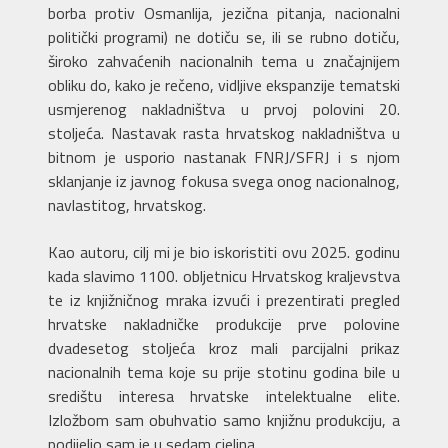
borba protiv Osmanlija, jezična pitanja, nacionalni
politički programi) ne dotiču se, ili se rubno dotiču,
široko zahvaćenih nacionalnih tema u značajnijem
obliku do, kako je rečeno, vidljive ekspanzije tematski
usmjerenog nakladništva u prvoj polovini 20.
stoljeća. Nastavak rasta hrvatskog nakladništva u
bitnom je usporio nastanak FNRJ/SFRJ i s njom
sklanjanje iz javnog fokusa svega onog nacionalnog,
navlastitog, hrvatskog.
Kao autoru, cilj mi je bio iskoristiti ovu 2025. godinu
kada slavimo 1100. obljetnicu Hrvatskog kraljevstva
te iz knjižničnog mraka izvući i prezentirati pregled
hrvatske nakladničke produkcije prve polovine
dvadesetog stoljeća kroz mali parcijalni prikaz
nacionalnih tema koje su prije stotinu godina bile u
središtu interesa hrvatske intelektualne elite.
Izložbom sam obuhvatio samo knjižnu produkciju, a
podijelio sam je u sedam cjelina.