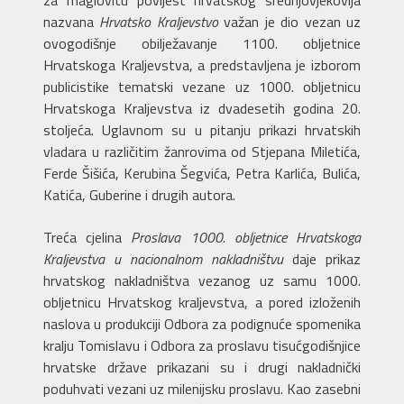
za maglovitu povijest hrvatskog srednjovjekovlja
nazvana
Hrvatsko Kraljevstvo
važan je dio vezan uz
ovogodišnje obilježavanje 1100. obljetnice
Hrvatskoga Kraljevstva, a predstavljena je izborom
publicistike tematski vezane uz 1000. obljetnicu
Hrvatskoga Kraljevstva iz dvadesetih godina 20.
stoljeća. Uglavnom su u pitanju prikazi hrvatskih
vladara u različitim žanrovima od Stjepana Miletića,
Ferde Šišića, Kerubina Šegvića, Petra Karlića, Bulića,
Katića, Guberine i drugih autora.
Treća cjelina
Proslava 1000. obljetnice Hrvatskoga
Kraljevstva u nacionalnom nakladništvu
daje prikaz
hrvatskog nakladništva vezanog uz samu 1000.
obljetnicu Hrvatskog kraljevstva, a pored izloženih
naslova u produkciji Odbora za podignuće spomenika
kralju Tomislavu i Odbora za proslavu tisućgodišnjice
hrvatske države prikazani su i drugi nakladnički
poduhvati vezani uz milenijsku proslavu. Kao zasebni