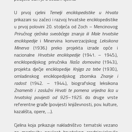
U prvoj cjelini
Temelji enciklopedistike u Hrvata
prikazani su začeci i razvoj hrvatske enciklopedistike
u prvoj polovini 20. stoljeća od Zoch – Mencinovog
Priručnog rječnika sveobćega
znan
ja ili Male hrvatske
enciklopedije
i Minervina konverzacijskog
Leksikona
Minerva
(1936.) preko projekta izrade opće i
nacionalne
Hrvatske enciklopedije
(1941. – 1945.),
enciklopedijskog priručnika
Naša domovina
(1943.),
projekta dječje enciklopedije
Knjiga za tebe
(1930.),
omladinskog enciklopedijskog zbornika
Znanje i
radost
(1942. – 1944.), biografskog leksikona
Znameniti i zaslužni Hrvati te pomena vrijedna lica u
hrvatskoj povijesti od 925–1925.
do druge vrste
referentne građe (povijesti književnosti, pov. kulture,
kazališta, opere, …).
Cjelina koja prikazuje nakladništvo tematski vezano