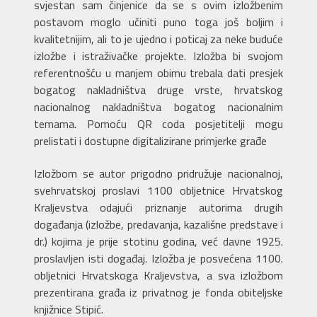
svjestan sam činjenice da se s ovim izložbenim
postavom moglo učiniti puno toga još boljim i
kvalitetnijim, ali to je ujedno i poticaj za neke buduće
izložbe i istraživačke projekte. Izložba bi svojom
referentnošću u manjem obimu trebala dati presjek
bogatog nakladništva druge vrste, hrvatskog
nacionalnog nakladništva bogatog nacionalnim
temama. Pomoću QR coda posjetitelji mogu
prelistati i dostupne digitalizirane primjerke građe
Izložbom se autor prigodno pridružuje nacionalnoj,
svehrvatskoj proslavi 1100 obljetnice Hrvatskog
Kraljevstva odajući priznanje autorima drugih
događanja (izložbe, predavanja, kazališne predstave i
dr.) kojima je prije stotinu godina, već davne 1925.
proslavljen isti događaj. Izložba je posvećena 1100.
obljetnici Hrvatskoga Kraljevstva, a sva izložbom
prezentirana građa iz privatnog je fonda obiteljske
knjižnice Stipić.