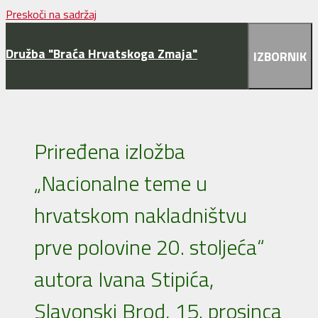
Preskoči na sadržaj
Družba "Braća Hrvatskoga Zmaja"
IZBORNIK
Priređena izložba
„Nacionalne teme u
hrvatskom nakladništvu
prve polovine 20. stoljeća“
autora Ivana Stipića,
Slavonski Brod, 15. prosinca