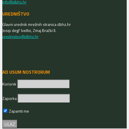
info@dbhz.hr
UREDNIŠTVO
Glavni urednik mrežnih stranica dbhz.hr
Josip degl’ Ivellio, Zmaj Brački II.
urednistvo@dbhz.hr
AD USUM NOSTRORUM
Korisnik
Zaporka
Zapamti me