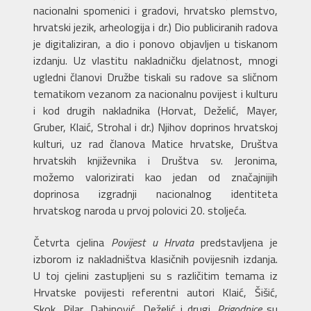
nacionalni spomenici i gradovi, hrvatsko plemstvo,
hrvatski jezik, arheologija i dr.) Dio publiciranih radova
je digitaliziran, a dio i ponovo objavljen u tiskanom
izdanju. Uz vlastitu nakladničku djelatnost, mnogi
ugledni članovi Družbe tiskali su radove sa sličnom
tematikom vezanom za nacionalnu povijest i kulturu
i kod drugih nakladnika (Horvat, Deželić, Mayer,
Gruber, Klaić, Strohal i dr.) Njihov doprinos hrvatskoj
kulturi, uz rad članova Matice hrvatske, Društva
hrvatskih književnika i Društva sv. Jeronima,
možemo valorizirati kao jedan od značajnijih
doprinosa izgradnji nacionalnog identiteta
hrvatskog naroda u prvoj polovici 20. stoljeća.
Četvrta cjelina
Povijest u Hrvata
predstavljena je
izborom iz nakladništva klasičnih povijesnih izdanja.
U toj cjelini zastupljeni su s različitim temama iz
Hrvatske povijesti referentni autori Klaić, Šišić,
Skok, Pilar, Dabinović, Deželić i drugi.
Prigodnice
su