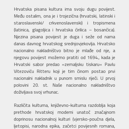
Hrvatska pisana kultura ima svoju dugu povijest.
Među ostalim, ona je i trojezična (hrvatski, latinski i
staroslavenski/ crkvenoslavenski) i tropismena
(latinica, glagoljica i hrvatska ćirilica – bosančica).
Njezina pisana povijest je duga i seže od nama
danas davnog hrvatskog srednjovjekovlja. Hrvatsko
nacionalno nakladništvo bitno je mlađe od nje, a
njegovu povijest možemo pratiti od 1694., kada je
Hrvatski sabor predao »zemaljsku tiskaru« Pavlu
Vitezoviću Ritteru koji je tim činom postao prvi
nacionalni nakladnik u punom smislu riječi. U prvoj
polovini 20. st. Naše nacionalno nakladništvo
doživljava svoj vrhunac.
Različita kulturna, književno-kulturna razdoblja koja
prethode hrvatskoj moderni unatoč značajnom
doprinosu nacionalnoj kulturi (vjersko-poučna djela,
ljetopisi, narodna epika, začetci povijesnih romana,