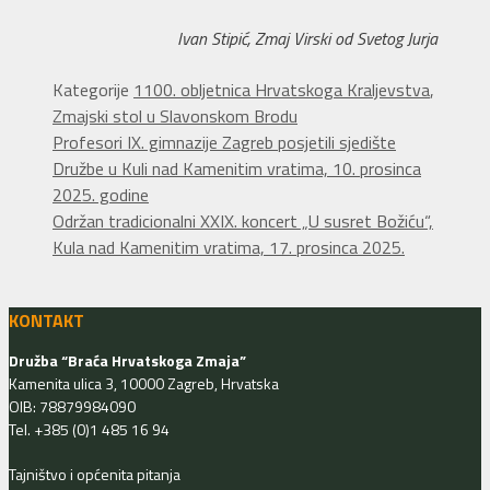
Ivan Stipić, Zmaj Virski od Svetog Jurja
Kategorije
1100. obljetnica Hrvatskoga Kraljevstva
,
Zmajski stol u Slavonskom Brodu
Profesori IX. gimnazije Zagreb posjetili sjedište
Družbe u Kuli nad Kamenitim vratima, 10. prosinca
2025. godine
Održan tradicionalni XXIX. koncert „U susret Božiću“,
Kula nad Kamenitim vratima, 17. prosinca 2025.
KONTAKT
Družba “Braća Hrvatskoga Zmaja”
Kamenita ulica 3, 10000 Zagreb, Hrvatska
OIB: 78879984090
Tel. +385 (0)1 485 16 94
Tajništvo i općenita pitanja