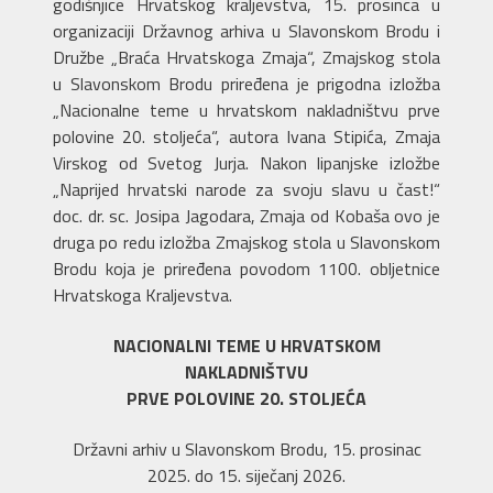
godišnjice Hrvatskog kraljevstva, 15. prosinca u
organizaciji Državnog arhiva u Slavonskom Brodu i
Družbe „Braća Hrvatskoga Zmaja“, Zmajskog stola
u Slavonskom Brodu priređena je prigodna izložba
„Nacionalne teme u hrvatskom nakladništvu prve
polovine 20. stoljeća“, autora Ivana Stipića, Zmaja
Virskog od Svetog Jurja. Nakon lipanjske izložbe
„Naprijed hrvatski narode za svoju slavu u čast!“
doc. dr. sc. Josipa Jagodara, Zmaja od Kobaša ovo je
druga po redu izložba Zmajskog stola u Slavonskom
Brodu koja je priređena povodom 1100. obljetnice
Hrvatskoga Kraljevstva.
NACIONALNI TEME U HRVATSKOM
NAKLADNIŠTVU
PRVE POLOVINE 20. STOLJEĆA
Državni arhiv u Slavonskom Brodu, 15. prosinac
2025. do 15. siječanj 2026.