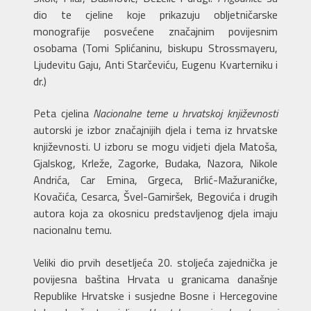
dio te cjeline koje prikazuju obljetničarske
monografije posvećene značajnim povijesnim
osobama (Tomi Splićaninu, biskupu Strossmayeru,
Ljudevitu Gaju, Anti Starčeviću, Eugenu Kvarterniku i
dr.)
Peta cjelina
Nacionalne teme u hrvatskoj književnosti
autorski je izbor značajnijih djela i tema iz hrvatske
književnosti. U izboru se mogu vidjeti djela Matoša,
Gjalskog, Krleže, Zagorke, Budaka, Nazora, Nikole
Andrića, Car Emina, Grgeca, Brlić-Mažuranićke,
Kovačića, Cesarca, Švel-Gamiršek, Begovića i drugih
autora koja za okosnicu predstavljenog djela imaju
nacionalnu temu.
Veliki dio prvih desetljeća 20. stoljeća zajednička je
povijesna baština Hrvata u granicama današnje
Republike Hrvatske i susjedne Bosne i Hercegovine