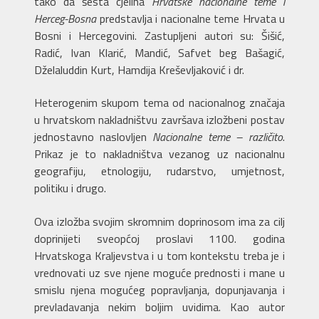
tako da šesta cjelina
Hrvatske nacionalne teme i
Herceg-Bosna
predstavlja i nacionalne teme Hrvata u
Bosni i Hercegovini. Zastupljeni autori su: Šišić,
Radić, Ivan Klarić, Mandić, Safvet beg Bašagić,
Dželaluddin Kurt, Hamdija Kreševljaković i dr.
Heterogenim skupom tema od nacionalnog značaja
u hrvatskom nakladništvu završava izložbeni postav
jednostavno naslovljen
Nacionalne teme – različito
.
Prikaz je to nakladništva vezanog uz nacionalnu
geografiju, etnologiju, rudarstvo, umjetnost,
politiku i drugo.
Ova izložba svojim skromnim doprinosom ima za cilj
doprinijeti sveopćoj proslavi 1100. godina
Hrvatskoga Kraljevstva i u tom kontekstu treba je i
vrednovati uz sve njene moguće prednosti i mane u
smislu njena mogućeg popravljanja, dopunjavanja i
prevladavanja nekim boljim uvidima. Kao autor