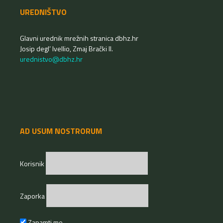
UREDNIŠTVO
Glavni urednik mrežnih stranica dbhz.hr
Josip degl’ Ivellio, Zmaj Brački II.
urednistvo@dbhz.hr
AD USUM NOSTRORUM
Korisnik
Zaporka
Zapamti me