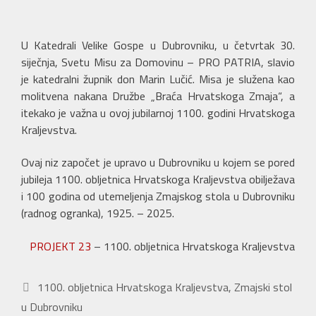
U Katedrali Velike Gospe u Dubrovniku, u četvrtak 30.
siječnja, Svetu Misu za Domovinu – PRO PATRIA, slavio
je katedralni župnik don Marin Lučić. Misa je služena kao
molitvena nakana Družbe „Braća Hrvatskoga Zmaja“, a
itekako je važna u ovoj jubilarnoj 1100. godini Hrvatskoga
Kraljevstva.
Ovaj niz započet je upravo u Dubrovniku u kojem se pored
jubileja 1100. obljetnica Hrvatskoga Kraljevstva obilježava
i 100 godina od utemeljenja Zmajskog stola u Dubrovniku
(radnog ogranka), 1925. – 2025.
PROJEKT 23
– 1100. obljetnica Hrvatskoga Kraljevstva
Kategorije
1100. obljetnica Hrvatskoga Kraljevstva
,
Zmajski stol
u Dubrovniku