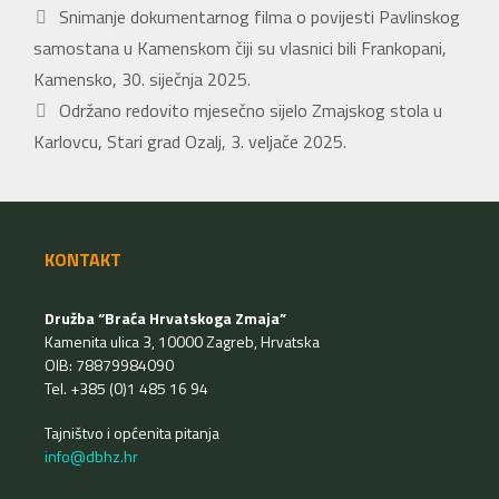
Snimanje dokumentarnog filma o povijesti Pavlinskog
samostana u Kamenskom čiji su vlasnici bili Frankopani,
Kamensko, 30. siječnja 2025.
Održano redovito mjesečno sijelo Zmajskog stola u
Karlovcu, Stari grad Ozalj, 3. veljače 2025.
KONTAKT
Družba “Braća Hrvatskoga Zmaja”
Kamenita ulica 3, 10000 Zagreb, Hrvatska
OIB: 78879984090
Tel. +385 (0)1 485 16 94
Tajništvo i općenita pitanja
info@dbhz.hr