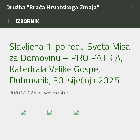
Preskoči
Družba "Braća Hrvatskoga Zmaja"
na
sadržaj
IZBORNIK
Slavljena 1. po redu Sveta Misa
za Domovinu – PRO PATRIA,
Katedrala Velike Gospe,
Dubrovnik, 30. siječnja 2025.
30/01/2025
od
webmaster