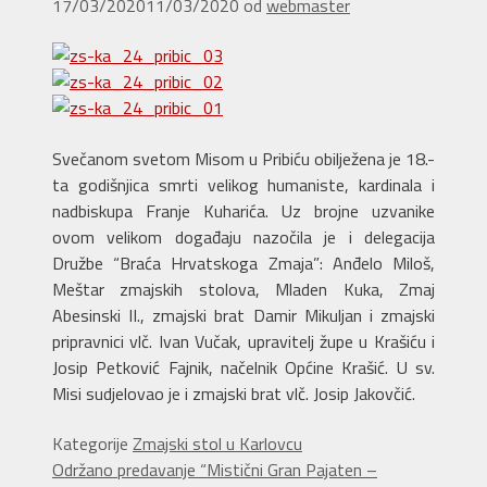
17/03/2020
11/03/2020
od
webmaster
Svečanom svetom Misom u Pribiću obilježena je 18.-
ta godišnjica smrti velikog humaniste, kardinala i
nadbiskupa Franje Kuharića. Uz brojne uzvanike
ovom velikom događaju nazočila je i delegacija
Družbe “Braća Hrvatskoga Zmaja”: Anđelo Miloš,
Meštar zmajskih stolova, Mladen Kuka, Zmaj
Abesinski II., zmajski brat Damir Mikuljan i zmajski
pripravnici vlč. Ivan Vučak, upravitelj župe u Krašiću i
Josip Petković Fajnik, načelnik Općine Krašić. U sv.
Misi sudjelovao je i zmajski brat vlč. Josip Jakovčić.
Kategorije
Zmajski stol u Karlovcu
Održano predavanje “Mistični Gran Pajaten –