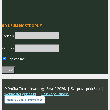
AD USUM NOSTRORUM
Korisnik
Zaporka
Zapamti me
© Družba "Braća Hrvatskoga Zmaja" 2026. | Sva prava pridržana |
webmaster@dbhz.hr
|
Politika privatnosti
Manage Cookie Preferences