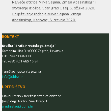
Najveće otkriće Mirka Seljana, Zmaja Abesinskog” i
otvorenje izložbe, Stari grad Ozalj, 5. ožujka 2020.
Obilježavanje rođenja Mirka Seljana, Zmaja
Abesinskog, Karlovac, 5. travnja 2020.
KONTAKT
Družba “Braća Hrvatskoga Zmaja”
Kamenita ulica 3, 10000 Zagreb, Hrvatska
OIB: 78879984090
Tel. +385 (0)1 485 16 94
Tajništvo i općenita pitanja
info@dbhz.hr
UREDNIŠTVO
Glavni urednik mrežnih stranica dbhz.hr
Josip degl’ Ivellio, Zmaj Brački II.
urednistvo@dbhz.hr