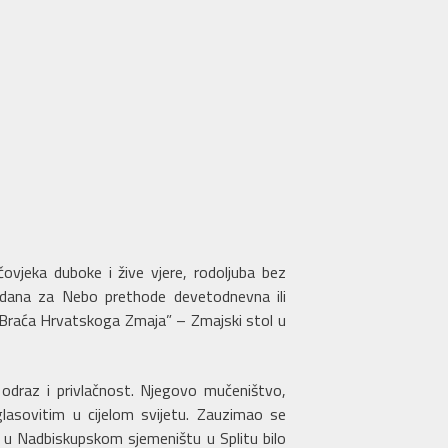
ovjeka duboke i žive vjere, rodoljuba bez
endana za Nebo prethode devetodnevna ili
 „Braća Hrvatskoga Zmaja” – Zmajski stol u
 odraz i privlačnost. Njegovo mučeništvo,
glasovitim u cijelom svijetu. Zauzimao se
ne u Nadbiskupskom sjemeništu u Splitu bilo