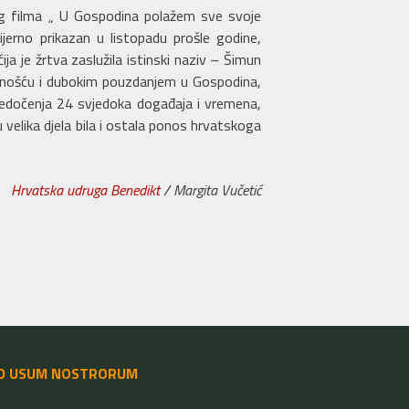
nog filma „ U Gospodina polažem sve svoje
mijerno prikazan u listopadu prošle godine,
ija je žrtva zaslužila istinski naziv – Šimun
ajnošću i dubokim pouzdanjem u Gospodina,
edočenja 24 svjedoka događaja i vremena,
u velika djela bila i ostala ponos hrvatskoga
Hrvatska udruga Benedikt
/ Margita Vučetić
D USUM NOSTRORUM