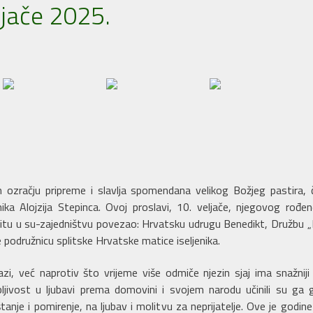
eljače 2025.
ozračju pripreme i slavlja spomendana velikog Božjeg pastira, č
ika Alojzija Stepinca. Ovoj proslavi, 10. veljače, njegovog rođ
Splitu u su-zajedništvu povezao: Hrvatsku udrugu Benedikt, Družbu
 podružnicu splitske Hrvatske matice iseljenika.
zi, već naprotiv što vrijeme više odmiče njezin sjaj ima snažniji
bljivost u ljubavi prema domovini i svojem narodu učinili su ga 
anje i pomirenje, na ljubav i molitvu za neprijatelje. Ove je godi