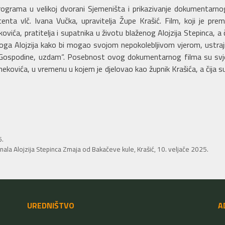
programa u velikoj dvorani Sjemeništa i prikazivanje dokumentar
enta vlč. Ivana Vučka, upravitelja Župe Krašić. Film, koji je pre
vića, pratitelja i supatnika u životu blaženog Alojzija Stepinca, a č
ženoga Alojzija kako bi mogao svojom nepokolebljivom vjerom, ustr
se Gospodine, uzdam“. Posebnost ovog dokumentarnog filma su svj
nekovića, u vremenu u kojem je djelovao kao župnik Krašića, a čija s
5.
inala Alojzija Stepinca Zmaja od Bakačeve kule, Krašić, 10. veljače 2025.
UREDNIŠTVO
A