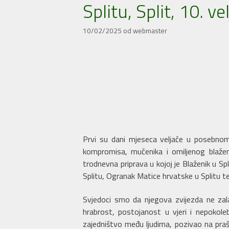
Splitu, Split, 10. v
10/02/2025
od
webmaster
Prvi su dani mjeseca veljače u posebnom 
kompromisa, mučenika i omiljenog blažen
trodnevna priprava u kojoj je Blaženik u 
Splitu, Ogranak Matice hrvatske u Splitu te
Svjedoci smo da njegova zvijezda ne zala
hrabrost, postojanost u vjeri i nepokole
zajedništvo među ljudima, pozivao na prašt