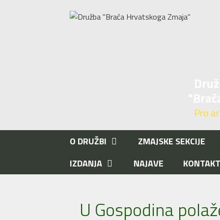
Preskoči
na
sadržaj
Druž
"Brać
Pro aris
O DRUŽBI
ZMAJSKE SEKCIJE
IZDANJA
NAJAVE
KONTAK
U Gospodina polaže