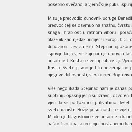
posebno svečano, a vjernički je puk u ispun
Misu je predvodio duhovnik udruge Benedi
predvoditelj se osvrnuo na snažnu, čvrstu i 
snaga i hrabrost u ratnom vihoru i porać
blaženik kao rijedak primjer u Europi, bit
duhovnom testamentu Stepinac upozorava s
ispovijedanja vjere koji nam je darovan krš
prisutnost Krista u svetoj euharistiji. Vje
Krista. Sveto pismo je bilo nevjerojatno 
njegove duhovnosti, vjera u riječ Boga živog
Više nego ikada Stepinac nam je danas po
suptilniji, opasniji jer nisu izravni, ot
vjeri da se podložimo i prihvatimo deset B
svetohranište Božje prisutnosti u svijet
Mladen je blagoslovio sve prisutne u kapel
našim životima, a mi u njoj postanemo bar