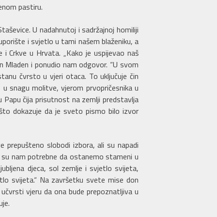
jenom pastiru.
evice. U nadahnutoj i sadržajnoj homiliji
 uporište i svjetlo u tami našem blaženiku, a
 i Crkve u Hrvata. „Kako je uspijevao naš
e don Mladen i ponudio nam odgovor. “U svom
nu čvrsto u vjeri otaca. To uključuje čin
vao u snagu molitve, vjerom prvopričesnika u
u Papu čija prisutnost na zemlji predstavlja
 što dokazuje da je sveto pismo bilo izvor
 prepušteno slobodi izbora, ali su napadi
ruke su nam potrebne da ostanemo stameni u
bljena djeca, sol zemlje i svjetlo svijeta,
tlo svijeta.“ Na završetku svete mise don
 učvrsti vjeru da ona bude prepoznatljiva u
je.