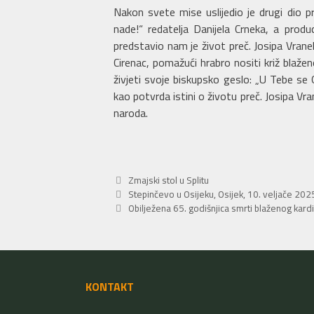
Nakon svete mise uslijedio je drugi dio 
nade!“ redatelja Danijela Crneka, a produc
predstavio nam je život preč. Josipa Vraneko
Cirenac, pomažući hrabro nositi križ bla
živjeti svoje biskupsko geslo: „U Tebe 
kao potvrda istini o životu preč. Josipa Vra
naroda.
Kategorije
Zmajski stol u Splitu
Stepinčevo u Osijeku, Osijek, 10. veljače 202
Obilježena 65. godišnjica smrti blaženog kard
KONTAKT