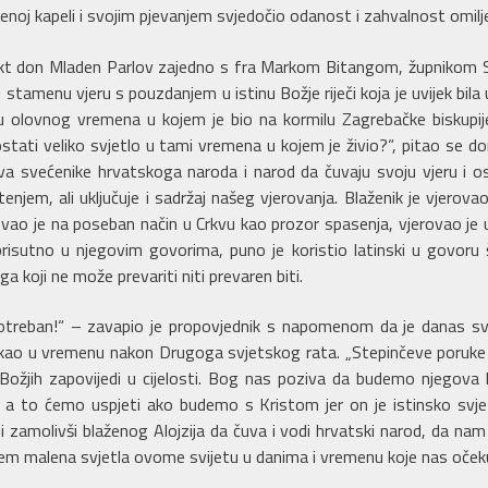
jenoj kapeli i svojim pjevanjem svjedočio odanost i zahvalnost omil
kt don Mladen Parlov zajedno s fra Markom Bitangom, župnikom Staš
stamenu vjeru s pouzdanjem u istinu Božje riječi koja je uvijek bila
u olovnog vremena u kojem je bio na kormilu Zagrebačke biskupije
i i ostati veliko svjetlo u tami vremena u kojem je živio?“, pitao s
većenike hrvatskoga naroda i narod da čuvaju svoju vjeru i osta
tenjem, ali uključuje i sadržaj našeg vjerovanja. Blaženik je vjero
rovao je na poseban način u Crkvu kao prozor spasenja, vjerovao je 
prisutno u njegovim govorima, puno je koristio latinski u govoru
a koji ne može prevariti niti prevaren biti.
treban!“ – zavapio je propovjednik s napomenom da je danas sve
voreni kao u vremenu nakon Drugoga svjetskog rata. „Stepinčeve po
ožjih zapovijedi u cijelosti. Bog nas poziva da budemo njegova lju
u, a to ćemo uspjeti ako budemo s Kristom jer on je istinsko svje
i zamolivši blaženog Alojzija da čuva i vodi hrvatski narod, da nam
em malena svjetla ovome svijetu u danima i vremenu koje nas očeku