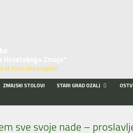
ba
a Hrvatskoga Zmaja"
 et focis, Deo propitio!
ZMAJSKI STOLOVI
STARI GRAD OZALJ
OSTV
T
m sve svoje nade – proslavlj