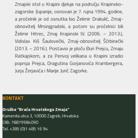
Zmajski stol u Krapini djeluje na području Krapinsko-
zagorske županije, osnovan je 7. rujna 1994. godine,
a pročelnik je od osnutka bio Želimir Drakulić, Zmaj-
obnovitelj Mrsinjgradski, a potom su pročelnici bili
Želimir Hitrec, Zmaj Krapinski IV. (2006. – 2013.),
Vidislav Kiš Šaulovečki, Zmaj-obnovitelj Ščrbinečki
(2013. – 2016.). Postavio je ploču Đuri Prejcu, Zmaju
Ratkajskom, a za Perivoj velikana u Krapini izradio
poprsja Prejca, Dragutina Gorjanovića Krambergera,
Jurja Žerjavića i Marije Jurić Zagorke.
KONTAKT
Družba “Braća Hrvatskoga Zmaja”
Kamenita ulica 3, 10000 Zagreb, Hrvatska
OIB: 78879984090
Tel. +385 (0)1 485 16 94