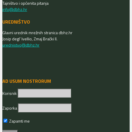
Tajništvo i općenita pitanja
info@dbhz.hr
UREDNIŠTVO
Glavni urednik mrežnih stranica dbhz.hr
Josip degl’ Ivellio, Zmaj Brački II.
urednistvo@dbhz.hr
AD USUM NOSTRORUM
Korisnik
Zaporka
Zapamti me