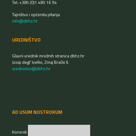
Tel. +385 (0)1 485 16 94
Tajništvo i općenita pitanja
info@dbhz.hr
UREDNIŠTVO
Glavni urednik mrežnih stranica dbhz.hr
Josip degl’ Ivellio, Zmaj Brački II.
urednistvo@dbhz.hr
AD USUM NOSTRORUM
Korisnik