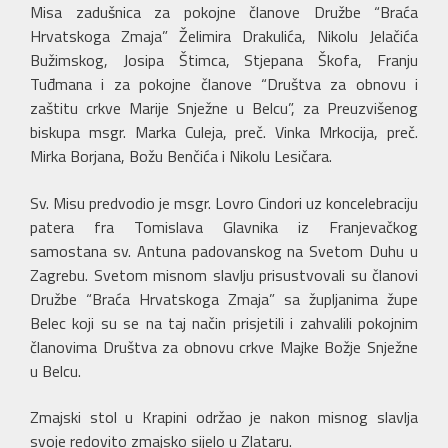
Misa zadušnica za pokojne članove Družbe “Braća
Hrvatskoga Zmaja” Želimira Drakulića, Nikolu Jelačića
Bužimskog, Josipa Štimca, Stjepana Škofa, Franju
Tuđmana i za pokojne članove “Društva za obnovu i
zaštitu crkve Marije Snježne u Belcu”, za Preuzvišenog
biskupa msgr. Marka Culeja, preč. Vinka Mrkocija, preč.
Mirka Borjana, Božu Benčića i Nikolu Lesičara.
Sv. Misu predvodio je msgr. Lovro Cindori uz koncelebraciju
patera fra Tomislava Glavnika iz Franjevačkog
samostana sv. Antuna padovanskog na Svetom Duhu u
Zagrebu. Svetom misnom slavlju prisustvovali su članovi
Družbe “Braća Hrvatskoga Zmaja” sa župljanima župe
Belec koji su se na taj način prisjetili i zahvalili pokojnim
članovima Društva za obnovu crkve Majke Božje Snježne
u Belcu.
Zmajski stol u Krapini održao je nakon misnog slavlja
svoje redovito zmajsko sijelo u Zlataru.