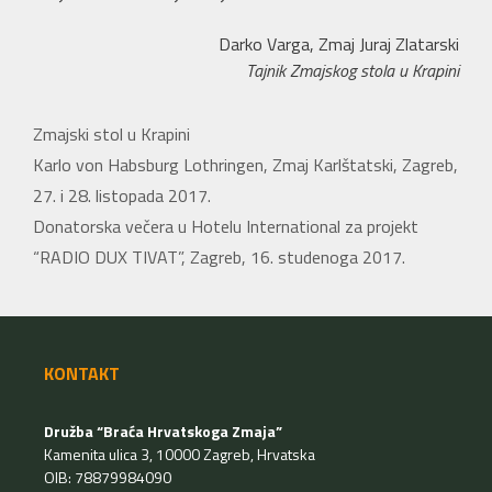
Darko Varga, Zmaj Juraj Zlatarski
Tajnik Zmajskog stola u Krapini
Kategorije
Zmajski stol u Krapini
Karlo von Habsburg Lothringen, Zmaj Karlštatski, Zagreb,
27. i 28. listopada 2017.
Donatorska večera u Hotelu International za projekt
“RADIO DUX TIVAT”, Zagreb, 16. studenoga 2017.
KONTAKT
Družba “Braća Hrvatskoga Zmaja”
Kamenita ulica 3, 10000 Zagreb, Hrvatska
OIB: 78879984090