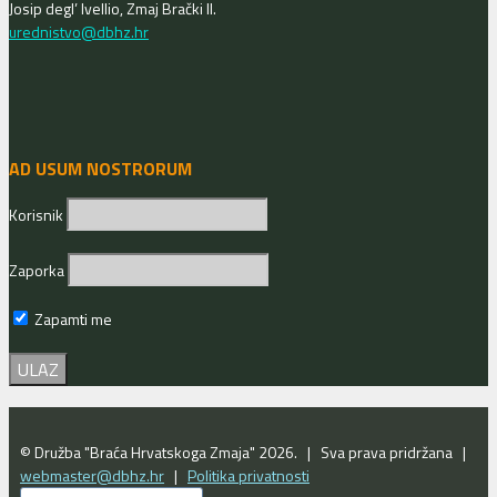
Josip degl’ Ivellio, Zmaj Brački II.
urednistvo@dbhz.hr
AD USUM NOSTRORUM
Korisnik
Zaporka
Zapamti me
© Družba "Braća Hrvatskoga Zmaja" 2026. | Sva prava pridržana |
webmaster@dbhz.hr
|
Politika privatnosti