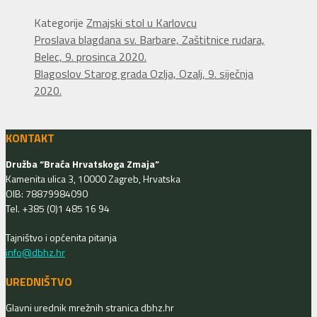
Kategorije
Zmajski stol u Karlovcu
Proslava blagdana sv. Barbare, Zaštitnice rudara,
Belec, 9. prosinca 2020.
Blagoslov Starog grada Ozlja, Ozalj, 9. siječnja
2020.
KONTAKT
Družba “Braća Hrvatskoga Zmaja”
Kamenita ulica 3, 10000 Zagreb, Hrvatska
OIB: 78879984090
Tel. +385 (0)1 485 16 94
Tajništvo i općenita pitanja
info@dbhz.hr
UREDNIŠTVO
Glavni urednik mrežnih stranica dbhz.hr