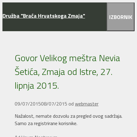
Preskoči
na
Družba "Braća Hrvatskoga Zmaja"
IZBORNIK
sadržaj
Govor Velikog meštra Nevia
Šetića, Zmaja od Istre, 27.
lipnja 2015.
09/07/2015
08/07/2015
od
webmaster
Nažalost, nemate dozvolu za pregled ovog sadržaja.
Samo za registrirane korisnike.