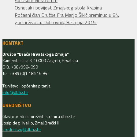
Kategorije
Ad Usum Nostrorum
Osnutak i povijest Zmajskog stola Krapina
Počasni član Družbe Fra Marijo Šikić preminuo u 84.
godini života, Dubrovnik, 8. srpnja 2015.
KONTAKT
Družba “Braća Hrvatskoga Zmaja”
Kamenita ulica 3, 10000 Zagreb, Hrvatska
OIB: 78879984090
Tel. +385 (0)1 485 16 94
Tajništvo i općenita pitanja
info@dbhz.hr
UREDNIŠTVO
Glavni urednik mrežnih stranica dbhz.hr
Josip degl’ Ivellio, Zmaj Brački II.
urednistvo@dbhz.hr