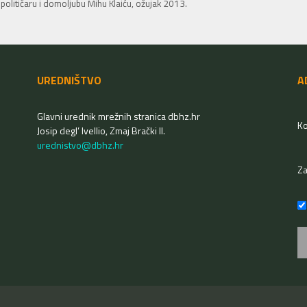
litičaru i domoljubu Mihu Klaiću, ožujak 2013.
UREDNIŠTVO
A
Glavni urednik mrežnih stranica dbhz.hr
Ko
Josip degl’ Ivellio, Zmaj Brački II.
urednistvo@dbhz.hr
Z