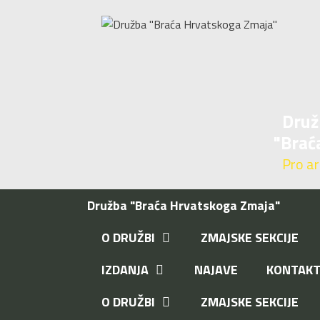
Preskoči
na
sadržaj
Druž
"Brać
Pro aris
Družba "Braća Hrvatskoga Zmaja"
O DRUŽBI
ZMAJSKE SEKCIJE
IZDANJA
NAJAVE
KONTAK
O DRUŽBI
ZMAJSKE SEKCIJE