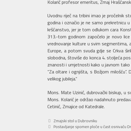
Kolarić profesor emeritus, Zmaj Hrašćanski 
Uvodnu riječ na tribini imao je pročelnik s
godina i označio je ne samo prekretnicu u 
kršćanstvo, jer je tom odlukom cara Konst
313.-tom godinom započelo je novo lice crk
vrednovanje kulture u svim segmentima, a
Europe, a potom svuda gdje se Crkva širi
slobodna, štoviše do konca 4. stoljeća pos
znanosti i umjetnosti kako u javnom tako i
“Za oltare i ognjišta, s Božjom milošću”. 
velikog jubileja.“
Mons. Mate Uzinić, dubrovački biskup, u svoj
Mons. Kolarić je održao nadahnuto predavan
Cetinić, Zmajice od Katedrale.
Kategorije
Zmajski stol u Dubrovniku
Postavljanje spomen ploče u čast osnivaču Dr