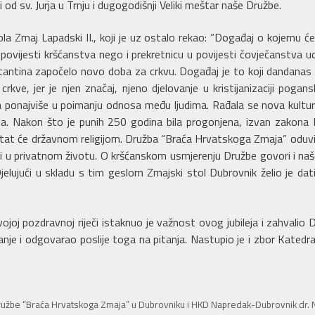
od sv. Jurja u Trnju i dugogodišnji Veliki meštar naše Družbe.
tola Zmaj Lapadski II., koji je uz ostalo rekao: “Događaj o kojemu će
povijesti kršćanstva nego i prekretnicu u povijesti čovječanstva 
antina započelo novo doba za crkvu. Događaj je to koji dandanas i
ve, jer je njen značaj, njeno djelovanje u kristijanizaciji pogans
 ponajviše u poimanju odnosa među ljudima. Rađala se nova kultur
la. Nakon što je punih 250 godina bila progonjena, izvan zakona
tat će državnom religijom. Družba “Braća Hrvatskoga Zmaja” oduvij
 u privatnom životu. O kršćanskom usmjerenju Družbe govori i naše
Djelujući u skladu s tim geslom Zmajski stol Dubrovnik želio je da
oj pozdravnoj riječi istaknuo je važnost ovog jubileja i zahvalio Dr
je i odgovarao poslije toga na pitanja. Nastupio je i zbor Katedra
užbe “Braća Hrvatskoga Zmaja” u Dubrovniku i HKD Napredak-Dubrovnik dr. Ni