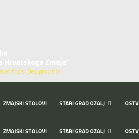
ba
a Hrvatskoga Zmaja"
 et focis, Deo propitio!
ZMAJSKI STOLOVI
STARI GRAD OZALJ
OSTV
T
ZMAJSKI STOLOVI
STARI GRAD OZALJ
OSTV