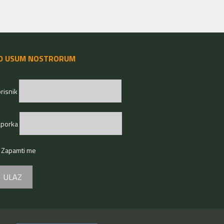
D USUM NOSTRORUM
risnik
aporka
Zapamti me