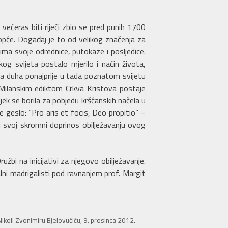
 večeras biti riječi zbio se pred punih 1700
uopće. Događaj je to od velikog značenja za
ma svoje odrednice, putokaze i posljedice.
kog svijeta postalo mjerilo i način života,
a duha ponajprije u tada poznatom svijetu
 Milanskim ediktom Crkva Kristova postaje
ek se borila za pobjedu kršćanskih načela u
 geslo: “Pro aris et focis, Deo propitio” –
ti svoj skromni doprinos obilježavanju ovog
užbi na inicijativi za njegovo obilježavanje.
lni madrigalisti pod ravnanjem prof. Margit
koli Zvonimiru Bjelovučiću, 9. prosinca 2012.