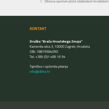
Obnova spomen ploče istaknutom hrvatskom po
KONTAKT
Družba “Braća Hrvatskoga Zmaja”
Kamenita ulica 3, 10000 Zagreb, Hrvatska
OIB: 78879984090
Tel. +385 (0)1 485 16 94
Tajništvo i općenita pitanja
info@dbhz.hr