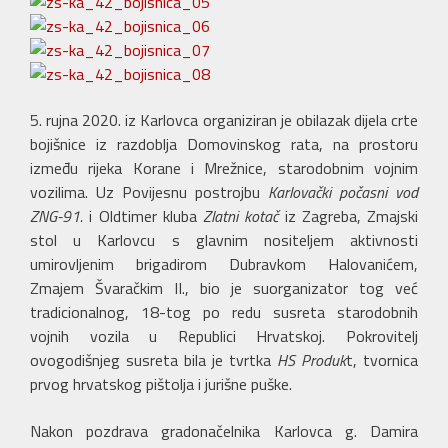
5. rujna 2020. iz Karlovca organiziran je obilazak dijela crte
bojišnice iz razdoblja Domovinskog rata, na prostoru
između rijeka Korane i Mrežnice, starodobnim vojnim
vozilima. Uz Povijesnu postrojbu
Karlovački počasni vod
ZNG-91.
i Oldtimer kluba
Zlatni kotač
iz Zagreba, Zmajski
stol u Karlovcu s glavnim nositeljem aktivnosti
umirovljenim brigadirom Dubravkom Halovanićem,
Zmajem Švaračkim II., bio je suorganizator tog već
tradicionalnog, 18-tog po redu susreta starodobnih
vojnih vozila u Republici Hrvatskoj. Pokrovitelj
ovogodišnjeg susreta bila je tvrtka
HS Produk
t, tvornica
prvog hrvatskog pištolja i jurišne puške.
Nakon pozdrava gradonačelnika Karlovca g. Damira