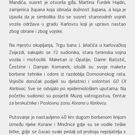
Mandića, susret je otvorila gđa. Martina Furdek Hajdin,
zamjenica župana koja obnaša dužnost župana, a koja je
izjavila da je simbolika što se susret starorodnih vojnih
vozila održava u gradu Karlovcu koji je upravo nastao
zbog obrane i zbog vojske.
Na mjestu okupljanja, Trgu bana J. Jelačića u karlovačkoj
Zvijezdi, sakupilo se 72 sudionika, stara terenska vojna
vozila i motocikli. Maketari iz Opatije; Damir Batistić,
Čestimir i Damjan Komarek, izložili su svoje makete
borbene tehnike i odore iz razdoblja Domovinskog rata.
Vojnički doručak podijeli su djelatnici i volonteri
GO CK
Karlovac
. Sve se odvijalo po epidemiološkim uputama. Na
početku sudionici su posjetili Muzej vatrogastva, Centar
za beskućnike i Poslovnu zonu
Korana u Karlovcu
.
Putovanje je nastavljeno 40 km dugom borbenom linijom
između rijeke Korane i Mrežnice gdje su se vodile teške
bitke, gdje se čuvao svaki pedalj od proboja neprijatelja s