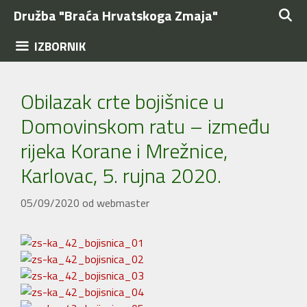
Preskoči
Družba "Braća Hrvatskoga Zmaja"
na
sadržaj
IZBORNIK
Obilazak crte bojišnice u
Domovinskom ratu – između
rijeka Korane i Mrežnice,
Karlovac, 5. rujna 2020.
05/09/2020
od
webmaster