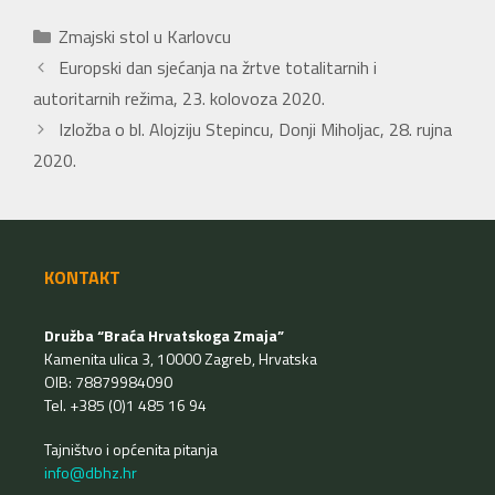
Kategorije
Zmajski stol u Karlovcu
Europski dan sjećanja na žrtve totalitarnih i
autoritarnih režima, 23. kolovoza 2020.
Izložba o bl. Alojziju Stepincu, Donji Miholjac, 28. rujna
2020.
KONTAKT
Družba “Braća Hrvatskoga Zmaja”
Kamenita ulica 3, 10000 Zagreb, Hrvatska
OIB: 78879984090
Tel. +385 (0)1 485 16 94
Tajništvo i općenita pitanja
info@dbhz.hr