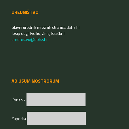
UREDNIŠTVO
Glavni urednik mrežnih stranica dbhz.hr
Josip degl’ Ivellio, Zmaj Brački II.
urednistvo@dbhz.hr
AD USUM NOSTRORUM
Korisnik
Zaporka