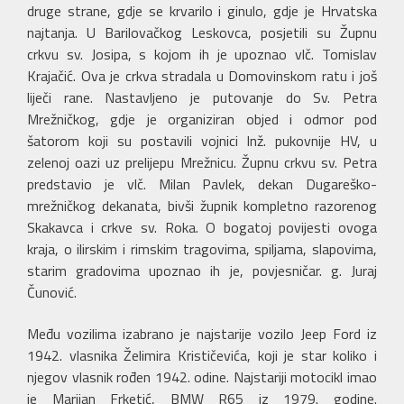
druge strane, gdje se krvarilo i ginulo, gdje je Hrvatska
najtanja. U Barilovačkog Leskovca, posjetili su Župnu
crkvu sv. Josipa, s kojom ih je upoznao vlč. Tomislav
Krajačić. Ova je crkva stradala u Domovinskom ratu i još
liječi rane. Nastavljeno je putovanje do Sv. Petra
Mrežničkog, gdje je organiziran objed i odmor pod
šatorom koji su postavili vojnici Inž. pukovnije HV, u
zelenoj oazi uz prelijepu Mrežnicu. Župnu crkvu sv. Petra
predstavio je vlč. Milan Pavlek, dekan Dugareško-
mrežničkog dekanata, bivši župnik kompletno razorenog
Skakavca i crkve sv. Roka. O bogatoj povijesti ovoga
kraja, o ilirskim i rimskim tragovima, spiljama, slapovima,
starim gradovima upoznao ih je, povjesničar. g. Juraj
Čunović.
Među vozilima izabrano je najstarije vozilo Jeep Ford iz
1942. vlasnika Želimira Krističevića, koji je star koliko i
njegov vlasnik rođen 1942. odine. Najstariji motocikl imao
je Marijan Frketić, BMW R65 iz 1979. godine.