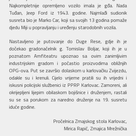
Najkompletnije opremljeno vozilo imala je gđa. Nada
Tuđan, Jeep Ford iz 1943. godine. Najmlađi sudionik
susreta bio je Marko Car, koji sa svojih 13 godina pomaže
djedu Miji u popravljanju i uređenju starodobnih vozila.
Nastavljeno je putovanje do Duge Rese, gdje ih je
dočekao gradonačelnik g. Tomislav Boljar, koji ih je u
poznatom Amfiteatru upoznao sa ovim zanimljivim
industrijskim gradom i počastio proizvodima obližnjih
OPG-ova. Put se završio dolaskom u karlovačku Zvijezdu,
odakle su i krenuli. Cijelo vrijeme pratili su ih vrijedni i
iskusni policijski službenici iz PPRP Karlovac. Zamoreni, ali
okrijepljeni lijepim obilaskom bojišnice i druženjem, rastali
su se sa porukom za naredno druženje na 19. susretu
iduće godine.
Pročelnica Zmajskog stola Karlovac,
Mirica Rapić, Zmajica Mrežnička