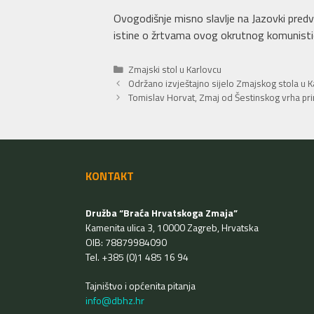
Ovogodišnje misno slavlje na Jazovki predv
istine o žrtvama ovog okrutnog komunistič
Kategorije
Zmajski stol u Karlovcu
Održano izvještajno sijelo Zmajskog stola u Ka
Tomislav Horvat, Zmaj od Šestinskog vrha pr
KONTAKT
Družba “Braća Hrvatskoga Zmaja”
Kamenita ulica 3, 10000 Zagreb, Hrvatska
OIB: 78879984090
Tel. +385 (0)1 485 16 94
Tajništvo i općenita pitanja
info@dbhz.hr