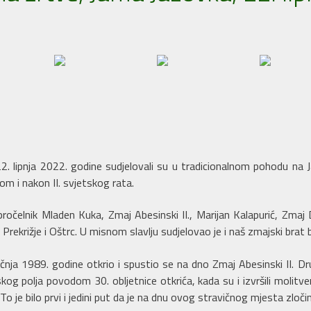
2. lipnja 2022. godine sudjelovali su u tradicionalnom pohodu na 
om i nakon II. svjetskog rata.
ročelnik Mladen Kuka, Zmaj Abesinski II., Marijan Kalapurić, Zmaj 
Prekrižje i Oštrc. U misnom slavlju sudjelovao je i naš zmajski brat b
ječnja 1989. godine otkrio i spustio se na dno Zmaj Abesinski II. 
g polja povodom 30. obljetnice otkrića, kada su i izvršili molitv
o je bilo prvi i jedini put da je na dnu ovog stravičnog mjesta zloči