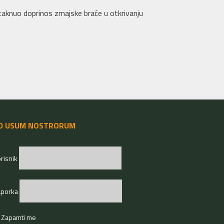
staknuo doprinos zmajske braće u otkrivanju
D USUM NOSTRORUM
risnik
aporka
Zapamti me