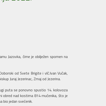
Jamu Jazovka, čime je obilježen spomen na
Doborski od Svete Brigite i vlč.Ivan Vučak,
iskup Juraj Jezerinac, Zmaj od Jezerina.
Drugi puta se ponovno spustio 14. kolovoza
eni obred nad kostima 814 mučenika, što je
na bio jedan svećenik.