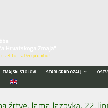
žba
ća Hrvatskoga Zmaja"
is et focis, Deo propitio!
ZMAJSKI STOLOVI
STARI GRAD OZALJ
OSTV
T
a žrtve, Jama Jazovka, 22. lip