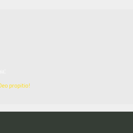
ja"
Deo propitio!