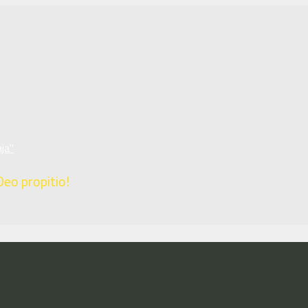
ja"
Deo propitio!