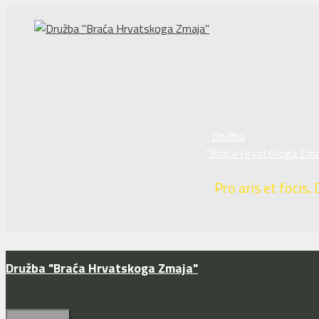
Preskoči
na
sadržaj
Družba
"Braća Hrvatskoga Zma
Pro aris et focis, 
Družba "Braća Hrvatskoga Zmaja"