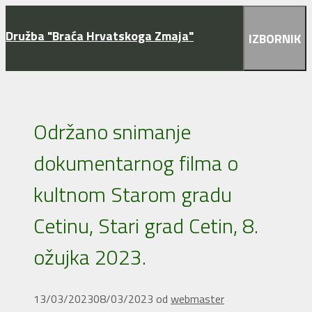
Preskoči na sadržaj
Družba "Braća Hrvatskoga Zmaja"
IZBORNIK
Održano snimanje
dokumentarnog filma o
kultnom Starom gradu
Cetinu, Stari grad Cetin, 8.
ožujka 2023.
13/03/2023
08/03/2023
od
webmaster