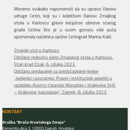
Moramo svakako napomenuti da su upravo članovi
udruge Cetin, koji su i kolektivni članovi Zmajkog
stola u Karlovcu glavni inicijatori obnove starog
grada Cetina što je u svom govoru više puta
spomenula načelnica općine Cetingrad Marina Kalić.
Kategorije
Zmajski stol u Karlovcu
Održano redovito sijelo Zmajskog stola u Karlovcu,
Stari grad Ozalj, 6. ožujka 2023.
Održano predavanje uz predstavljanje knjige
„Iseljenici i povratnici: Pravni i institucijski aspekti u
razdoblju Austro-Ugarske Monarhije i Kraljevine SHS
– Kraljevine Jugoslavije”, Zagreb, 8. ožujka 2023.
KONTAKT
Družba “Braća Hrvatskoga Zmaja”
Kamenita ulica 3, 10000 Zagreb, Hrvatska