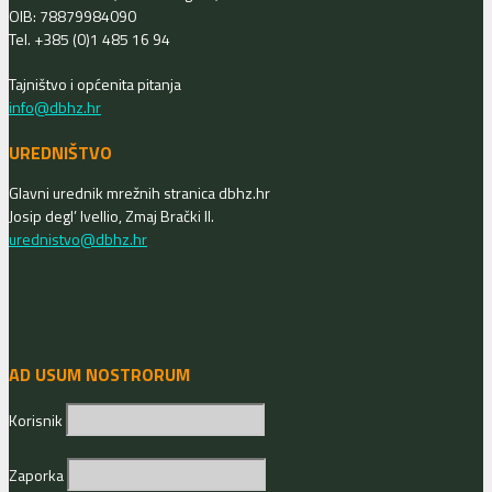
OIB: 78879984090
Tel. +385 (0)1 485 16 94
Tajništvo i općenita pitanja
info@dbhz.hr
UREDNIŠTVO
Glavni urednik mrežnih stranica dbhz.hr
Josip degl’ Ivellio, Zmaj Brački II.
urednistvo@dbhz.hr
AD USUM NOSTRORUM
Korisnik
Zaporka