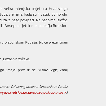
a velika milenijska obljetnica Hrvatskoga
 toga vremena, kada su hrvatski domoljubi,
renutaka naše povijesti. Na panoima izložbe
ilježavanje obljetnice na području Brodsko-
ke u Slavonskom Kobašu, bit će prezentirani
ih glazbenih točaka.
ga Zmaja“ prof. dr. sc. Mislav Grgić, Zmaj
e stranice Državnog arhiva u Slavonskom Brodu:
rijed-hrvatski-narode-za-svoju-slavu-u-cast/
.)