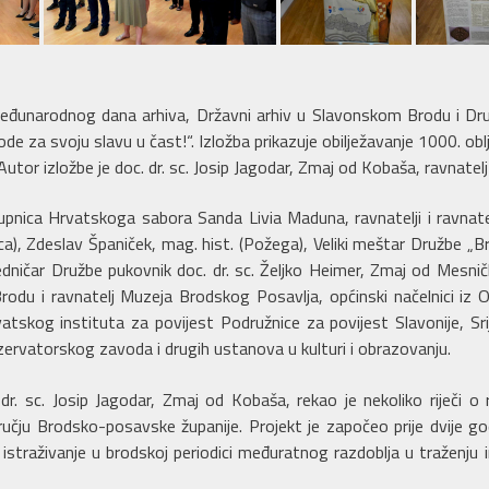
eđunarodnog dana arhiva, Državni arhiv u Slavonskom Brodu i Dru
de za svoju slavu u čast!“. Izložba prikazuje obilježavanje 1000. o
tor izložbe je doc. dr. sc. Josip Jagodar, Zmaj od Kobaša, ravnate
pnica Hrvatskoga sabora Sanda Livia Maduna, ravnatelji i ravnatelji
itica), Zdeslav Španiček, mag. hist. (Požega), Veliki meštar Družbe „
ničar Družbe pukovnik doc. dr. sc. Željko Heimer, Zmaj od Mesnički
du i ravnatelj Muzeja Brodskog Posavlja, općinski načelnici iz O
rvatskog instituta za povijest Podružnice za povijest Slavonije, Srij
onzervatorskog zavoda i drugih ustanova u kulturi i obrazovanju.
. sc. Josip Jagodar, Zmaj od Kobaša, rekao je nekoliko riječi o re
učju Brodsko-posavske županije. Projekt je započeo prije dvije go
traživanje u brodskoj periodici međuratnog razdoblja u traženju i