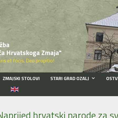
žba
ća Hrvatskoga Zmaja"
is et focis, Deo propitio!
ZMAJSKI STOLOVI
STARI GRAD OZALJ
OSTV
T
Naprijed hrvatski narode za sv