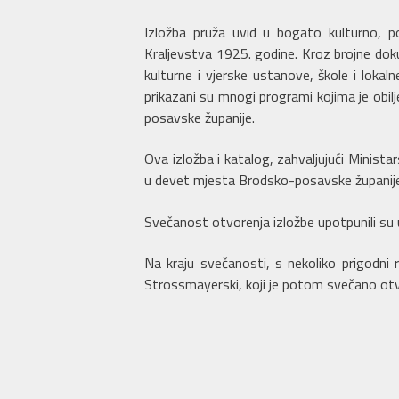
Izložba pruža uvid u bogato kulturno, po
Kraljevstva 1925. godine. Kroz brojne dok
kulturne i vjerske ustanove, škole i lokal
prikazani su mnogi programi kojima je obil
posavske županije.
Ova izložba i katalog, zahvaljujući Minist
u devet mjesta Brodsko-posavske županije
Svečanost otvorenja izložbe upotpunili su u
Na kraju svečanosti, s nekoliko prigodni 
Strossmayerski, koji je potom svečano otv