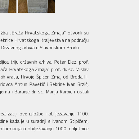
žba „Braća Hrvatskoga Zmaja“ otvorili su
bljetnice Hrvatskoga Kraljevstva na području
lj Državnog arhiva u Slavonskom Brodu.
ca triju državnih arhiva: Petar Elez, prof.
Braća Hrvatskoga Zmaja” prof. dr. sc. Mislav
h vrata, Hrvoje Špicer, Zmaj od Broda II.,
riovca Antun Pavetić i Bebrine Ivan Brzić,
ema i Baranje dr. sc. Marija Karbić i ostali
alizaciji ove izložbe i obilježavanju 1100.
dine kada je u suradnji s Ivanom Stipićem,
nformacija o obilježavanju 1000. obljetnice