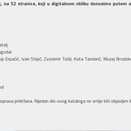
og, na 52 stranice, koji u digitalnom obliku donosimo putem
atelj
Jagodar
sip Erpačić, Ivan Stipić, Zvonimir Toldi, Kata Tandarić, Muzej Brod
od
prava pridržana. Nijedan dio ovog kataloga ne smije biti objavljen i