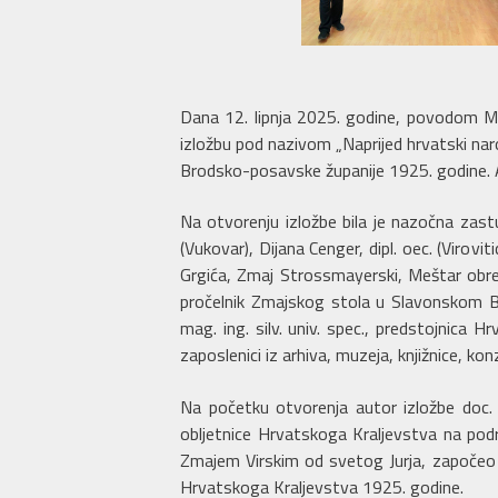
Dana 12. lipnja 2025. godine, povodom M
izložbu pod nazivom „Naprijed hrvatski naro
Brodsko-posavske županije 1925. godine. Au
Na otvorenju izložbe bila je nazočna zastu
(Vukovar), Dijana Cenger, dipl. oec. (Virov
Grgića, Zmaj Strossmayerski, Meštar obred
pročelnik Zmajskog stola u Slavonskom Bro
mag. ing. silv. univ. spec., predstojnica H
zaposlenici iz arhiva, muzeja, knjižnice, k
Na početku otvorenja autor izložbe doc. dr
obljetnice Hrvatskoga Kraljevstva na podr
Zmajem Virskim od svetog Jurja, započeo is
Hrvatskoga Kraljevstva 1925. godine.