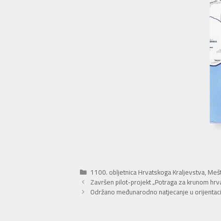
Kategorije
1100. obljetnica Hrvatskoga Kraljevstva
,
Mešt
Završen pilot-projekt „Potraga za krunom hrvats
Održano međunarodno natjecanje u orijentaciji 