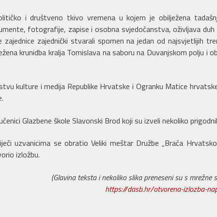
litičko i društveno tkivo vremena u kojem je obilježena tadašnj
umente, fotografije, zapise i osobna svjedočanstva, oživljava duh
ne zajednice zajednički stvarali spomen na jedan od najsvjetlijih t
ježena krunidba kralja Tomislava na saboru na Duvanjskom polju i ob
arstvu kulture i medija Republike Hrvatske i Ogranku Matice hrvats
.
čenici Glazbene škole Slavonski Brod koji su izveli nekoliko prigodn
riječi uzvanicima se obratio Veliki meštar Družbe „Braća Hrvatsko
orio izložbu.
(Glavina teksta i nekoliko slika preneseni su s mrežn
https://dasb.hr/otvorena-izlozba-nap