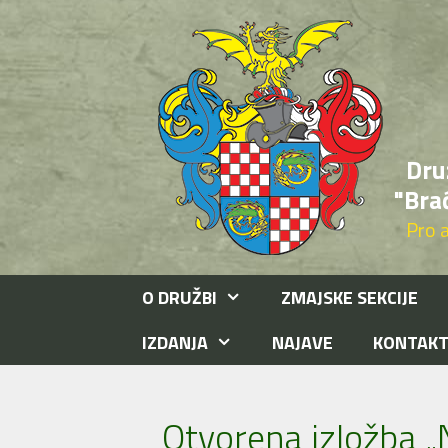
Preskoči
na
sadržaj
Dru
"Bra
Pro ar
O DRUŽBI
ZMAJSKE SEKCIJE
IZDANJA
NAJAVE
KONTAK
Otvorena izložba „