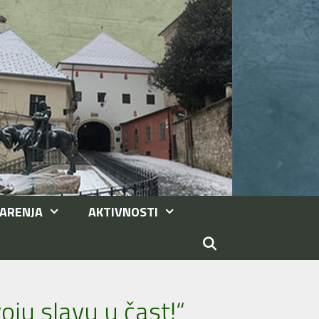
ARENJA
AKTIVNOSTI
oju slavu u čast!“