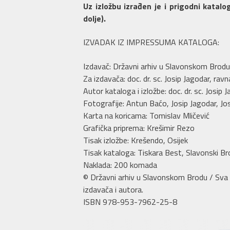
Uz izložbu izrađen je i prigodni katal
dolje).
IZVADAK IZ IMPRESSUMA KATALOGA:
Izdavač: Državni arhiv u Slavonskom Brodu
Za izdavača: doc. dr. sc. Josip Jagodar, ravn
Autor kataloga i izložbe: doc. dr. sc. Josip 
Fotografije: Antun Baćo, Josip Jagodar, Jo
Karta na koricama: Tomislav Mličević
Grafička priprema: Krešimir Rezo
Tisak izložbe: Krešendo, Osijek
Tisak kataloga: Tiskara Best, Slavonski Br
Naklada: 200 komada
© Državni arhiv u Slavonskom Brodu / Sva o
izdavača i autora.
ISBN 978-953-7962-25-8