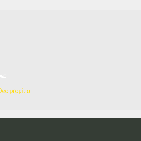
ja"
Deo propitio!