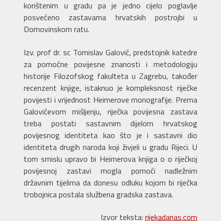
korištenim u gradu pa je jedno cijelo poglavlje
posvećeno zastavama hrvatskih postrojbi u
Domovinskom ratu.
Izv. prof dr. sc Tomislav Galović, predstojnik katedre
za pomoćne povijesne znanosti i metodologiju
historije Filozofskog fakulteta u Zagrebu, također
recenzent knjige, istaknuo je kompleksnost riječke
povijesti i vrijednost Heimerove monografije. Prema
Galovićevom mišljenju, riječka povijesna zastava
treba postati sastavnim dijelom hrvatskog
povijesnog identiteta kao što je i sastavni dio
identiteta drugih naroda koji živjeli u gradu Rijeci. U
tom smislu upravo bi Heimerova knjiga o o riječkoj
povijesnoj zastavi mogla pomoći nadležnim
državnim tijelima da donesu odluku kojom bi riječka
trobojnica postala službena gradska zastava.
Izvor teksta:
rijekadanas.com