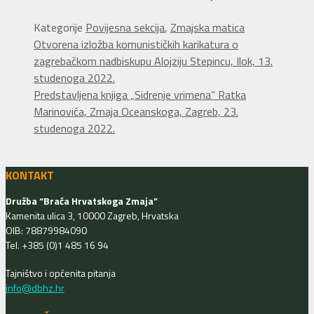
Kategorije
Povijesna sekcija
,
Zmajska matica
Otvorena izložba komunističkih karikatura o
zagrebačkom nadbiskupu Alojziju Stepincu, Ilok, 13.
studenoga 2022.
Predstavljena knjiga „Sidrenje vrimena“ Ratka
Marinovića, Zmaja Oceanskoga, Zagreb, 23.
studenoga 2022.
KONTAKT
Družba “Braća Hrvatskoga Zmaja”
Kamenita ulica 3, 10000 Zagreb, Hrvatska
OIB: 78879984090
Tel. +385 (0)1 485 16 94
Tajništvo i općenita pitanja
info@dbhz.hr