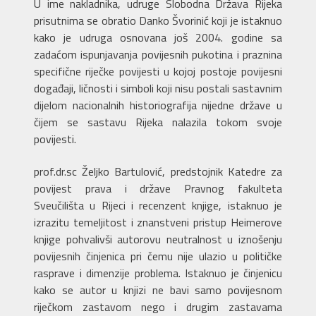
U ime nakladnika, udruge Slobodna Država Rijeka
prisutnima se obratio Danko Švorinić koji je istaknuo
kako je udruga osnovana još 2004. godine sa
zadaćom ispunjavanja povijesnih pukotina i praznina
specifične riječke povijesti u kojoj postoje povijesni
događaji, ličnosti i simboli koji nisu postali sastavnim
dijelom nacionalnih historiografija nijedne države u
čijem se sastavu Rijeka nalazila tokom svoje
povijesti.
prof.dr.sc Željko Bartulović, predstojnik Katedre za
povijest prava i države Pravnog fakulteta
Sveučilišta u Rijeci i recenzent knjige, istaknuo je
izrazitu temeljitost i znanstveni pristup Heimerove
knjige pohvalivši autorovu neutralnost u iznošenju
povijesnih činjenica pri čemu nije ulazio u političke
rasprave i dimenzije problema. Istaknuo je činjenicu
kako se autor u knjizi ne bavi samo povijesnom
riječkom zastavom nego i drugim zastavama