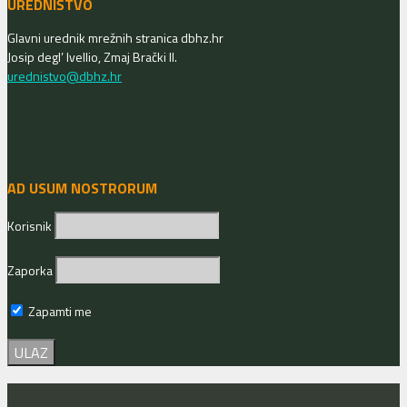
UREDNIŠTVO
Glavni urednik mrežnih stranica dbhz.hr
Josip degl’ Ivellio, Zmaj Brački II.
urednistvo@dbhz.hr
AD USUM NOSTRORUM
Korisnik
Zaporka
Zapamti me