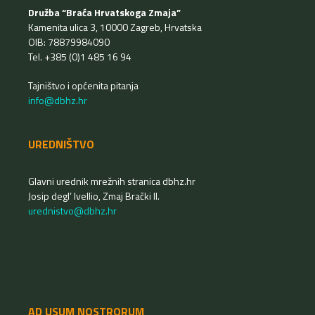
Družba “Braća Hrvatskoga Zmaja”
Kamenita ulica 3, 10000 Zagreb, Hrvatska
OIB: 78879984090
Tel. +385 (0)1 485 16 94
Tajništvo i općenita pitanja
info@dbhz.hr
UREDNIŠTVO
Glavni urednik mrežnih stranica dbhz.hr
Josip degl’ Ivellio, Zmaj Brački II.
urednistvo@dbhz.hr
AD USUM NOSTRORUM