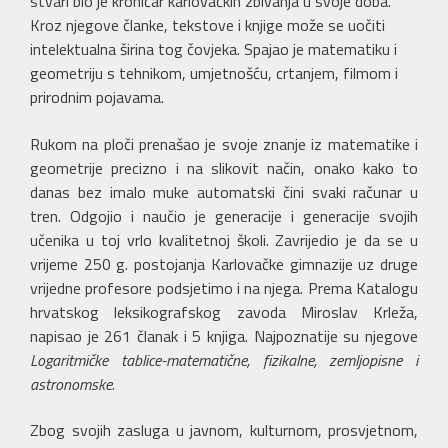
stvari bio je kroničar karlovačkih zbivanja u svoje doba.
Kroz njegove članke, tekstove i knjige može se uočiti
intelektualna širina tog čovjeka. Spajao je matematiku i
geometriju s tehnikom, umjetnošću, crtanjem, filmom i
prirodnim pojavama.
Rukom na ploči prenašao je svoje znanje iz matematike i
geometrije precizno i na slikovit način, onako kako to
danas bez imalo muke automatski čini svaki računar u
tren. Odgojio i naučio je generacije i generacije svojih
učenika u toj vrlo kvalitetnoj školi. Zavrijedio je da se u
vrijeme 250 g. postojanja Karlovačke gimnazije uz druge
vrijedne profesore podsjetimo i na njega. Prema Katalogu
hrvatskog leksikografskog zavoda Miroslav Krleža,
napisao je 261 članak i 5 knjiga. Najpoznatije su njegove
Logaritmičke tablice-matematične, fizikalne, zemljopisne i
astronomske
.
Zbog svojih zasluga u javnom, kulturnom, prosvjetnom,