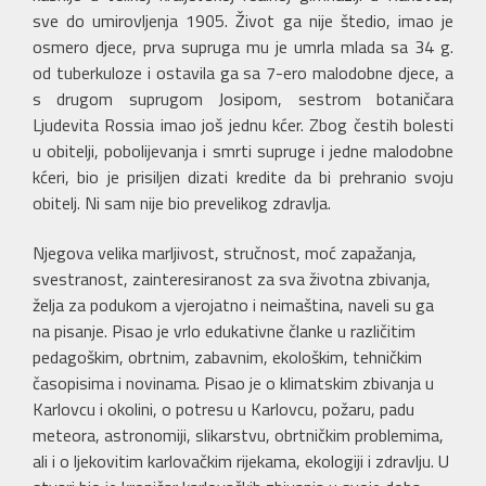
sve do umirovljenja 1905. Život ga nije štedio, imao je
osmero djece, prva supruga mu je umrla mlada sa 34 g.
od tuberkuloze i ostavila ga sa 7-ero malodobne djece, a
s drugom suprugom Josipom, sestrom botaničara
Ljudevita Rossia imao još jednu kćer. Zbog čestih bolesti
u obitelji, pobolijevanja i smrti supruge i jedne malodobne
kćeri, bio je prisiljen dizati kredite da bi prehranio svoju
obitelj. Ni sam nije bio prevelikog zdravlja.
Njegova velika marljivost, stručnost, moć zapažanja,
svestranost, zainteresiranost za sva životna zbivanja,
želja za podukom a vjerojatno i neimaština, naveli su ga
na pisanje. Pisao je vrlo edukativne članke u različitim
pedagoškim, obrtnim, zabavnim, ekološkim, tehničkim
časopisima i novinama. Pisao je o klimatskim zbivanja u
Karlovcu i okolini, o potresu u Karlovcu, požaru, padu
meteora, astronomiji, slikarstvu, obrtničkim problemima,
ali i o ljekovitim karlovačkim rijekama, ekologiji i zdravlju. U