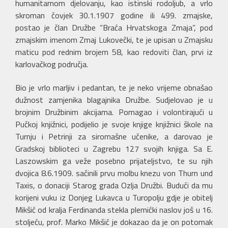
humanitarnom djelovanju, kao istinski rodoljub, a vrlo
skroman čovjek 30.1.1907 godine ili 499. zmajske,
postao je član Družbe “Braća Hrvatskoga Zmaja”, pod
zmajskim imenom Zmaj Lukovečki, te je upisan u Zmajsku
maticu pod rednim brojem 58, kao redoviti član, prvi iz
karlovačkog područja.
Bio je vrlo marljiv i pedantan, te je neko vrijeme obnašao
dužnost zamjenika blagajnika Družbe. Sudjelovao je u
brojnim Družbinim akcijama. Pomagao i volontirajući u
Pučkoj knjižnici, podijelio je svoje knjige knjižnici škole na
Turnju i Petrinji za siromašne učenike, a darovao je
Gradskoj biblioteci u Zagrebu 127 svojih knjiga. Sa E.
Laszowskim ga veže posebno prijateljstvo, te su njih
dvojica 8.6.1909. sačinili prvu molbu knezu von Thurn und
Taxis, o donaciji Starog grada Ozlja Družbi. Budući da mu
korijeni vuku iz Donjeg Lukavca u Turopolju gdje je obitelj
Mikšić od kralja Ferdinanda stekla plemićki naslov još u 16.
stoljeću, prof. Marko Mikšić je dokazao da je on potomak