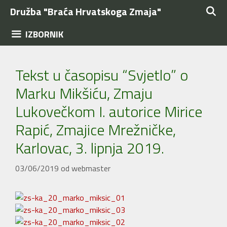
Preskoči
Družba "Braća Hrvatskoga Zmaja"
na
sadržaj
IZBORNIK
Tekst u časopisu “Svjetlo” o
Marku Mikšiću, Zmaju
Lukovečkom I. autorice Mirice
Rapić, Zmajice Mrežničke,
Karlovac, 3. lipnja 2019.
03/06/2019
od
webmaster