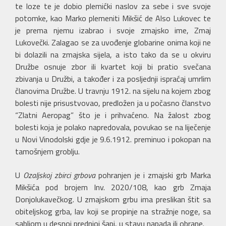
te loze te je dobio plemićki naslov za sebe i sve svoje
potomke, kao Marko plemeniti Mikšić de Also Lukovec te
je prema njemu izabrao i svoje zmajsko ime, Zmaj
Lukovečki. Zalagao se za uvođenje globarine onima koji ne
bi dolazili na zmajska sijela, a isto tako da se u okviru
Družbe osnuje zbor ili kvartet koji bi pratio svečana
zbivanja u Družbi, a također i za posljednji ispraćaj umrlim
članovima Družbe. U travnju 1912. na sijelu na kojem zbog
bolesti nije prisustvovao, predložen ja u počasno članstvo
“Zlatni Aeropag” što je i prihvaćeno. Na žalost zbog
bolesti koja je polako napredovala, povukao se na liječenje
u Novi Vinodolski gdje je 9.6.1912. preminuo i pokopan na
tamošnjem groblju.
U
Ozaljskoj zbirci grbova
pohranjen je i zmajski grb Marka
Mikšića pod brojem Inv. 2020/108, kao grb Zmaja
Donjolukavečkog. U zmajskom grbu ima preslikan štit sa
obiteljskog grba, lav koji se propinje na stražnje noge, sa
sabljom u desnoj prednjoj šapi, u stavu napada ili obrane.