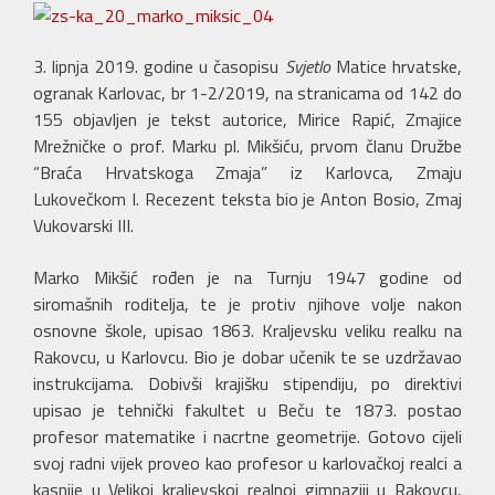
3. lipnja 2019. godine u časopisu
Svjetlo
Matice hrvatske,
ogranak Karlovac, br 1-2/2019, na stranicama od 142 do
155 objavljen je tekst autorice, Mirice Rapić, Zmajice
Mrežničke o prof. Marku pl. Mikšiću, prvom članu Družbe
“Braća Hrvatskoga Zmaja” iz Karlovca, Zmaju
Lukovečkom I. Recezent teksta bio je Anton Bosio, Zmaj
Vukovarski III.
Marko Mikšić rođen je na Turnju 1947 godine od
siromašnih roditelja, te je protiv njihove volje nakon
osnovne škole, upisao 1863. Kraljevsku veliku realku na
Rakovcu, u Karlovcu. Bio je dobar učenik te se uzdržavao
instrukcijama. Dobivši krajišku stipendiju, po direktivi
upisao je tehnički fakultet u Beču te 1873. postao
profesor matematike i nacrtne geometrije. Gotovo cijeli
svoj radni vijek proveo kao profesor u karlovačkoj realci a
kasnije u Velikoj kraljevskoj realnoj gimnaziji u Rakovcu,