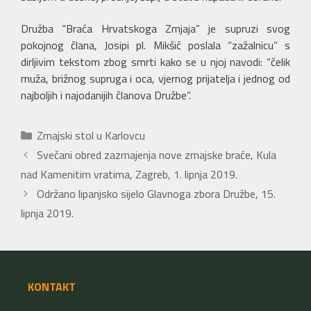
Družba “Braća Hrvatskoga Zmjaja” je supruzi svog
pokojnog člana, Josipi pl. Mikšić poslala “zažalnicu” s
dirljivim tekstom zbog smrti kako se u njoj navodi: “čelik
muža, brižnog supruga i oca, vjernog prijatelja i jednog od
najboljih i najodanijih članova Družbe”.
Kategorije
Zmajski stol u Karlovcu
Svečani obred zazmajenja nove zmajske braće, Kula
nad Kamenitim vratima, Zagreb, 1. lipnja 2019.
Održano lipanjsko sijelo Glavnoga zbora Družbe, 15.
lipnja 2019.
KONTAKT