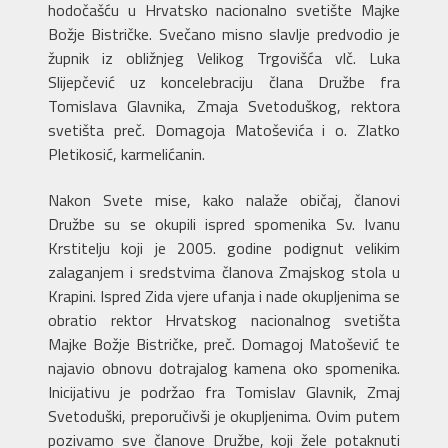
hodočašću u Hrvatsko nacionalno svetište Majke
Božje Bistričke. Svečano misno slavlje predvodio je
župnik iz obližnjeg Velikog Trgovišća vlč. Luka
Slijepčević uz koncelebraciju člana Družbe fra
Tomislava Glavnika, Zmaja Svetoduškog, rektora
svetišta preč. Domagoja Matoševića i o. Zlatko
Pletikosić, karmelićanin.
Nakon Svete mise, kako nalaže običaj, članovi
Družbe su se okupili ispred spomenika Sv. Ivanu
Krstitelju koji je 2005. godine podignut velikim
zalaganjem i sredstvima članova Zmajskog stola u
Krapini. Ispred Zida vjere ufanja i nade okupljenima se
obratio rektor Hrvatskog nacionalnog svetišta
Majke Božje Bistričke, preč. Domagoj Matošević te
najavio obnovu dotrajalog kamena oko spomenika.
Inicijativu je podržao fra Tomislav Glavnik, Zmaj
Svetoduški, preporučivši je okupljenima. Ovim putem
pozivamo sve članove Družbe, koji žele potaknuti