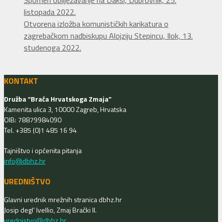
listopada 2022.
Otvorena izložba komunističkih karikatura o
zagrebačkom nadbiskupu Alojziju Stepincu, Ilok, 13.
studenoga 2022.
KONTAKT
Družba “Braća Hrvatskoga Zmaja”
Kamenita ulica 3, 10000 Zagreb, Hrvatska
OIB: 78879984090
Tel. +385 (0)1 485 16 94
Tajništvo i općenita pitanja
info@dbhz.hr
UREDNIŠTVO
Glavni urednik mrežnih stranica dbhz.hr
Josip degl’ Ivellio, Zmaj Brački II.
urednistvo@dbhz.hr