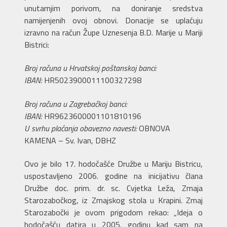
unutarnjim porivom, na doniranje sredstva
namijenjenih ovoj obnovi. Donacije se uplaćuju
izravno na račun Župe Uznesenja B.D. Marije u Mariji
Bistrici:
Broj računa u Hrvatskoj poštanskoj banci:
IBAN:
HR5023900011100327298
Broj računa u Zagrebačkoj banci:
IBAN:
HR9623600001101810196
U svrhu plaćanja obavezno navesti:
OBNOVA
KAMENA – Sv. Ivan, DBHZ
Ovo je bilo 17. hodočašće Družbe u Mariju Bistricu,
uspostavljeno 2006. godine na inicijativu člana
Družbe doc. prim. dr. sc. Cvjetka Leža, Zmaja
Starozabočkog, iz Zmajskog stola u Krapini. Zmaj
Starozabočki je ovom prigodom rekao: „Ideja o
hodočašću datira u 2005. godinu kad sam na