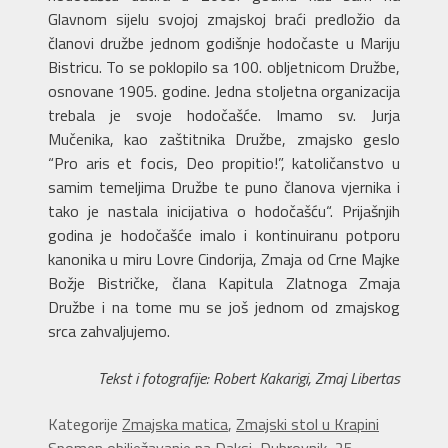
Glavnom sijelu svojoj zmajskoj braći predložio da
članovi družbe jednom godišnje hodočaste u Mariju
Bistricu. To se poklopilo sa 100. obljetnicom Družbe,
osnovane 1905. godine. Jedna stoljetna organizacija
trebala je svoje hodočašće. Imamo sv. Jurja
Mučenika, kao zaštitnika Družbe, zmajsko geslo
“Pro aris et focis, Deo propitio!”, katoličanstvo u
samim temeljima Družbe te puno članova vjernika i
tako je nastala inicijativa o hodočašću“. Prijašnjih
godina je hodočašće imalo i kontinuiranu potporu
kanonika u miru Lovre Cindorija, Zmaja od Crne Majke
Božje Bistričke, člana Kapitula Zlatnoga Zmaja
Družbe i na tome mu se još jednom od zmajskog
srca zahvaljujemo.
Tekst i fotografije: Robert Kakarigi, Zmaj Libertas
Kategorije
Zmajska matica
,
Zmajski stol u Krapini
Spomen obilježavanje na Daksi, Dubrovnik, 25.