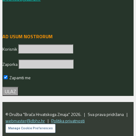
AD USUM NOSTRORUM
Korisnik
Zaporka
Zapamti me
© Družba "Braća Hrvatskoga Zmaja" 2026. | Sva prava pridržana |
webmaster@dbhz.hr
|
Politika privatnosti
Manage Cookie Preferences