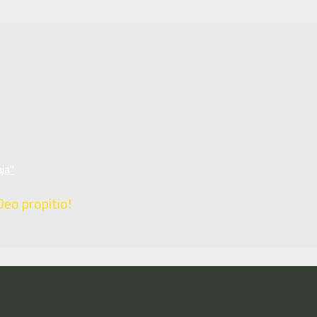
ja"
Deo propitio!