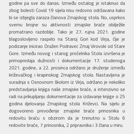
godine pa sve do danas. Između ostalog je istaknuo da
zbog bolesti Covid 19 sijela nisu redovno održavana kako
bi se izbjegla zaraza članova Zmajskog stola. No, usprkos
svemu brojne su aktivnosti zmajske braće obilježile
promatrano razdoblje. Tako je 27. rujna 2021. godine
blagoslovljeno raspelo na Staroj Gori kod Virja, čije je
podizanje inicirao Dražen Podravec Zmaj Virovski od Stare
Gore. Između novog i starog pročelnika Stola izvršena je
primopredaja dužnosti i dokumentacije 17. studenoga
2021. godine, a 22. prosinca održano je druženje između
križevačkog i krapinskog Zmajskog stola. Nastavljena je
suradnja s Osnovnom školom iz Virja, održano je nekoliko
predstavljanja knjiga naše zmajske braće, a intenzivno se
radi na prikupljanju dokumentacije za izdavanje knjige o 25
godina djelovanja Zmajskog stola Križevci. Na sijelu je
dogovoreno prevođenje zmajske braće prinosnika u
redovitu braću s obzirom da je trenutno u Stolu 6
redovite braće, 7 prinosnika, 2 pripravnika i 3 člana u miru.