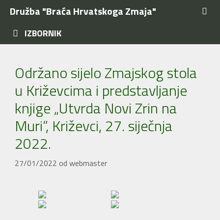
Preskoči
Družba "Braća Hrvatskoga Zmaja"
na
sadržaj
IZBORNIK
Održano sijelo Zmajskog stola
u Križevcima i predstavljanje
knjige „Utvrda Novi Zrin na
Muri“, Križevci, 27. siječnja
2022.
27/01/2022
od
webmaster