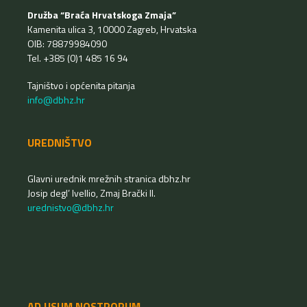
Družba “Braća Hrvatskoga Zmaja”
Kamenita ulica 3, 10000 Zagreb, Hrvatska
OIB: 78879984090
Tel. +385 (0)1 485 16 94
Tajništvo i općenita pitanja
info@dbhz.hr
UREDNIŠTVO
Glavni urednik mrežnih stranica dbhz.hr
Josip degl’ Ivellio, Zmaj Brački II.
urednistvo@dbhz.hr
AD USUM NOSTRORUM