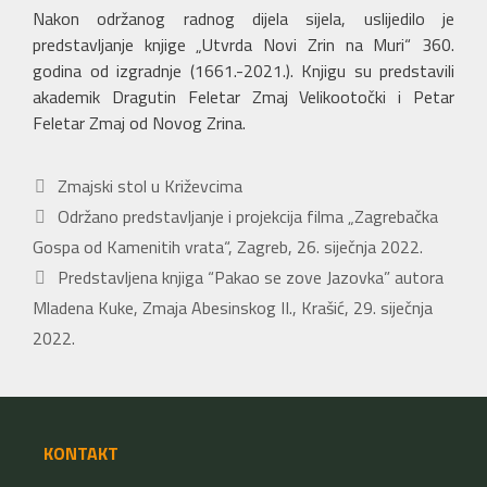
Nakon održanog radnog dijela sijela, uslijedilo je
predstavljanje knjige „Utvrda Novi Zrin na Muri“ 360.
godina od izgradnje (1661.-2021.). Knjigu su predstavili
akademik Dragutin Feletar Zmaj Velikootočki i Petar
Feletar Zmaj od Novog Zrina.
Kategorije
Zmajski stol u Križevcima
Održano predstavljanje i projekcija filma „Zagrebačka
Gospa od Kamenitih vrata“, Zagreb, 26. siječnja 2022.
Predstavljena knjiga “Pakao se zove Jazovka” autora
Mladena Kuke, Zmaja Abesinskog II., Krašić, 29. siječnja
2022.
KONTAKT