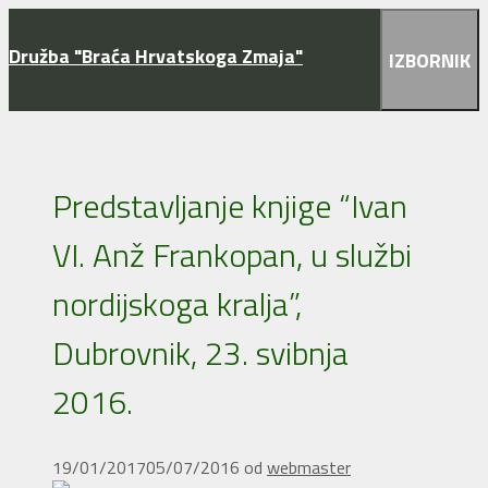
Preskoči
na
Družba "Braća Hrvatskoga Zmaja"
IZBORNIK
sadržaj
Predstavljanje knjige “Ivan
VI. Anž Frankopan, u službi
nordijskoga kralja”,
Dubrovnik, 23. svibnja
2016.
19/01/2017
05/07/2016
od
webmaster