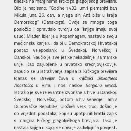
bilješke na marginama krčkoga glagoljskog brevijara.
Bilo je napisano: “Godine 1432. umri plemeniti ban
Mikula juna 26. dan, a njega sin Anž biše u kralja
Demorskog” (Danskoga). Ovdje se mnoga toga
posložilo i opravdalo tvrdnju da “knjige imaju svoj
usud”. Mladen Ibler je u Kopenhagenu nastavio svoju
medicinsku karijeru, da bi u Demokratskoj Hrvatskoj
postao veleposlanik u Švedskoj, Norveškoj i
Danskoj. Naučio je sve jezike nekadašnje Kalmarske
unije. Kao zaljubljenik u hrvatsko srednjovjekovlje,
zaputio se u istraživanje zapisa iz Krčkoga brevijara
(danas se Brevijar čuva u knjižnici
Bibliotheca
Apostolica
u Rimu i nosi naslov
Borgiano Illirico
).
Istražio je sve relevantne izvorišne arhive u Danskoj,
Švedskoj i Norveškoj, potom arhiv Venecije i arhiv
Dubrovačke Republike. Uloživši veliki trud, došao je
do vrijednih podataka, koji su upotpunili kratki zapis
s margina Krčkog glagoljaškoga brevijara. Tako je
nastala knjiga u kojoj se opisuje zadivljujuća povijest,