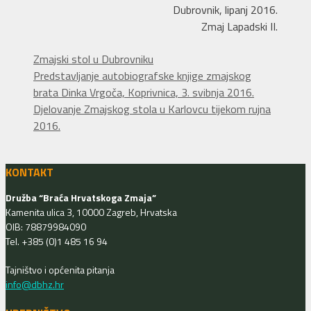
Dubrovnik, lipanj 2016.
Zmaj Lapadski II.
Kategorije
Zmajski stol u Dubrovniku
Predstavljanje autobiografske knjige zmajskog
brata Dinka Vrgoča, Koprivnica, 3. svibnja 2016.
Djelovanje Zmajskog stola u Karlovcu tijekom rujna
2016.
KONTAKT
Družba “Braća Hrvatskoga Zmaja”
Kamenita ulica 3, 10000 Zagreb, Hrvatska
OIB: 78879984090
Tel. +385 (0)1 485 16 94
Tajništvo i općenita pitanja
info@dbhz.hr