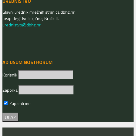
UREDNIŠTVO
Glavni urednik mrežnih stranica dbhz.hr
Josip degl’ Ivellio, Zmaj Brački II.
urednistvo@dbhz.hr
AD USUM NOSTRORUM
Korisnik
Zaporka
Zapamti me