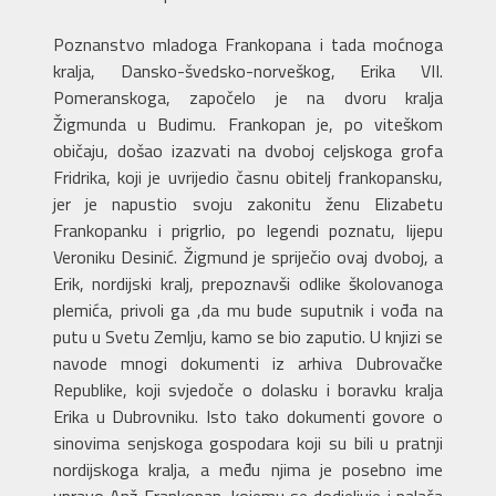
Poznanstvo mladoga Frankopana i tada moćnoga
kralja, Dansko-švedsko-norveškog, Erika VII.
Pomeranskoga, započelo je na dvoru kralja
Žigmunda u Budimu. Frankopan je, po viteškom
običaju, došao izazvati na dvoboj celjskoga grofa
Fridrika, koji je uvrijedio časnu obitelj frankopansku,
jer je napustio svoju zakonitu ženu Elizabetu
Frankopanku i prigrlio, po legendi poznatu, lijepu
Veroniku Desinić. Žigmund je spriječio ovaj dvoboj, a
Erik, nordijski kralj, prepoznavši odlike školovanoga
plemića, privoli ga ,da mu bude suputnik i vođa na
putu u Svetu Zemlju, kamo se bio zaputio. U knjizi se
navode mnogi dokumenti iz arhiva Dubrovačke
Republike, koji svjedoče o dolasku i boravku kralja
Erika u Dubrovniku. Isto tako dokumenti govore o
sinovima senjskoga gospodara koji su bili u pratnji
nordijskoga kralja, a među njima je posebno ime
upravo Anž Frankopan, kojemu se dodjeljuje i palača