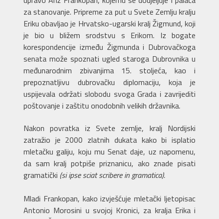
za stanovanje. Pripreme za put u Svete Zemlju kralju
Eriku obavljao je Hrvatsko-ugarski kralj Žigmund, koji
je bio u bližem srodstvu s Erikom. Iz bogate
korespondencije između Žigmunda i Dubrovačkoga
senata može spoznati ugled staroga Dubrovnika u
međunarodnim zbivanjima 15. stoljeća, kao i
prepoznatljivu dubrovačku diplomaciju, koja je
uspijevala održati slobodu svoga Grada i zavrijediti
poštovanje i zaštitu onodobnih velikih državnika.
Nakon povratka iz Svete zemlje, kralj Nordijski
zatražio je 2000 zlatnih dukata kako bi isplatio
mletačku galiju, koju mu Senat daje, uz napomenu,
da sam kralj potpiše priznanicu, ako znade pisati
gramatički
(si ipse sciat scribere in gramatica).
Mladi Frankopan, kako izvješćuje mletački ljetopisac
Antonio Morosini u svojoj Kronici, za kralja Erika i