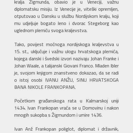
kralja Žigmunda, obavio je u Veneciji, važnu
diplomatsku misiju. Iz Venecije je, viteški opremljen,
otputovao u Dansku u službu Nordijskom kralju, koji
mu udjeljuje bogato leno i dvorac Stegeborg kao
uglednom plemiću svoga kraljevstva.
Tako, povijest moćnoga nordijskoga kraljevstva u
15. st., uključuje i važnu ulogu hrvatskoga plemića,
kojega danski i švedski izvori nazivaju Johan Franke i
Johan Waale, a talijanski Giovani Franco. Mladen Ibler
je, svojom knjigom znanstveno dokazao, da se radi
o istoj osobi IVANU ANŽU, SINU HRVATSKOGA
BANA NIKOLE FRANKOPANA.
Početkom građanskoga rata u Kalmarskoj uniji
1434. Ivan Frankopan vraća se u Domovinu i nakon
mnogih sukopba s Žigmundom i umire 1436.
Ivan Anž Frankopan poliglot, diplomat i državnik,