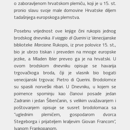
o zaboravljenom hrvatskom plemiću, koji je u 15. st.
pronio slavu svoje male domovine Hrvatske diljem
tadašnjega europskoga plemstva.
Posebnu vrijednost ove knjige čini rukopis jednog
brodskog dnevnika
Il viaggio di Querini
iz Venecijanske
biblioteke
Marciane
. Rukopis, iz prve polovice 15. st.,
bio je ubrzo tiskan i preveden na mnoge europske
jezike, a Mladen Ibler preveo ga je na hrvatski. U
ovom brodskom dnevniku opisuje se havarija
trgovačkoga broda, čiji je vlasnik bio bogati
venecijanski trgovac Pietro di Querini. Brodolomce
su spasili norveški ribari. U Dnevniku, u kojem se
poimence spominju kao članovi posade jedan
Zadranin i jedan Šibenčanin, s velikim uvažavanjem i
poštovanjem opisuje se susret brodolomaca sa
“uglednim plemićem, gospodarom dvorca
Stegeborga i prijateljem kraljevim Giovan Francom”,
Ivanom Frankopanom.