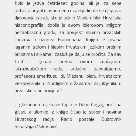
živio je jedva četrdeset godina, ali je iza sebe
ostavio bogatu uspomenu i zavrijedio da se njegovo
djelovanje istraži, što je učinio Mladen Ibler. Hrvatska
historiografija, dobila je ovom Iblerovom knjigom
nezaobilaznu građu, za povijest slavnih hrvatskih
knezova i banova Frankopana. Knjiga je pisana
laganim stilom i lijepim hrvatskim jezikom brojnim
prilozima i slikama i zaslužuje da ju se pročita. Za sav
trud i ljubav, prema ovom značajnom
istraživalačkom radu, srdačno zahvaljujemo,
profesoru emeritusu, dr. Mladenu Ibleru, hrvatskom
veleposlaniku u Nordijskim državama i zaljubljeniku u
hrvatsku ranu povijest.”
U glazbenom dijelu nastupio je Dario Čagalj, prof. na
gitari, a ulomke iz knjige čitao je spiker i novinar
Hrvatskog radija Radio postaje Dubrovnik
Sebastijan Vukosavić.