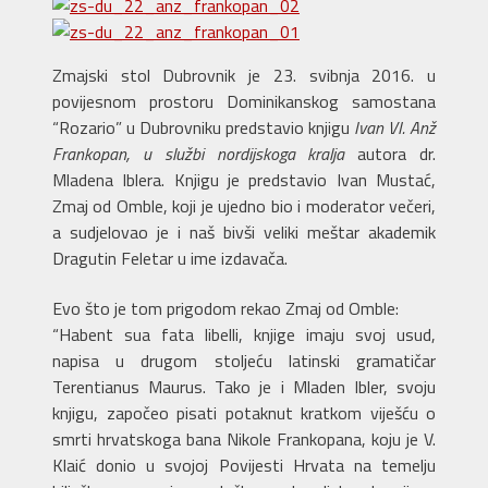
Zmajski stol Dubrovnik je 23. svibnja 2016. u
povijesnom prostoru Dominikanskog samostana
“Rozario” u Dubrovniku predstavio knjigu
Ivan VI. Anž
Frankopan, u službi nordijskoga kralja
autora dr.
Mladena Iblera. Knjigu je predstavio Ivan Mustać,
Zmaj od Omble, koji je ujedno bio i moderator večeri,
a sudjelovao je i naš bivši veliki meštar akademik
Dragutin Feletar u ime izdavača.
Evo što je tom prigodom rekao Zmaj od Omble:
“Habent sua fata libelli, knjige imaju svoj usud,
napisa u drugom stoljeću latinski gramatičar
Terentianus Maurus. Tako je i Mladen Ibler, svoju
knjigu, započeo pisati potaknut kratkom viješću o
smrti hrvatskoga bana Nikole Frankopana, koju je V.
Klaić donio u svojoj Povijesti Hrvata na temelju