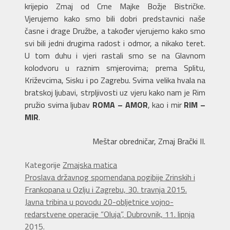
krijepio Zmaj od Crne Majke Božje Bistričke.
Vjerujemo kako smo bili dobri predstavnici naše
časne i drage Družbe, a također vjerujemo kako smo
svi bili jedni drugima radost i odmor, a nikako teret.
U tom duhu i vjeri rastali smo se na Glavnom
kolodvoru u raznim smjerovima; prema Splitu,
Križevcima, Sisku i po Zagrebu. Svima velika hvala na
bratskoj ljubavi, strpljivosti uz vjeru kako nam je Rim
pružio svima ljubav
ROMA – AMOR
, kao i mir
RIM –
MIR
.
Meštar obredničar, Zmaj Brački II.
Kategorije
Zmajska matica
Proslava državnog spomendana pogibije Zrinskih i
Frankopana u Ozlju i Zagrebu, 30. travnja 2015.
Javna tribina u povodu 20-obljetnice vojno-
redarstvene operacije “Oluja”, Dubrovnik, 11. lipnja
2015.