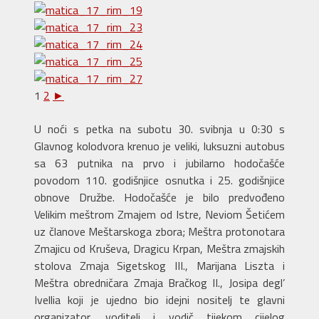
1
2
►
U noći s petka na subotu 30. svibnja u 0:30 s
Glavnog kolodvora krenuo je veliki, luksuzni autobus
sa 63 putnika na prvo i jubilarno hodočašće
povodom 110. godišnjice osnutka i 25. godišnjice
obnove Družbe. Hodočašće je bilo predvođeno
Velikim meštrom Zmajem od Istre, Neviom Šetićem
uz članove Meštarskoga zbora; Meštra protonotara
Zmajicu od Kruševa, Dragicu Krpan, Meštra zmajskih
stolova Zmaja Sigetskog III., Marijana Liszta i
Meštra obredničara Zmaja Bračkog II., Josipa degl’
Ivellia koji je ujedno bio idejni nositelj te glavni
organizator, voditelj i vodič tijekom cijelog