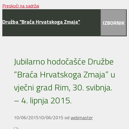
Preskoči na sadržaj
Družba "Braća Hrvatskoga Zmaja"
IZBORNIK
Jubilarno hodočašće Družbe
“Braća Hrvatskoga Zmaja” u
vječni grad Rim, 30. svibnja.
– 4. lipnja 2015.
10/06/2015
10/06/2015
od
webmaster