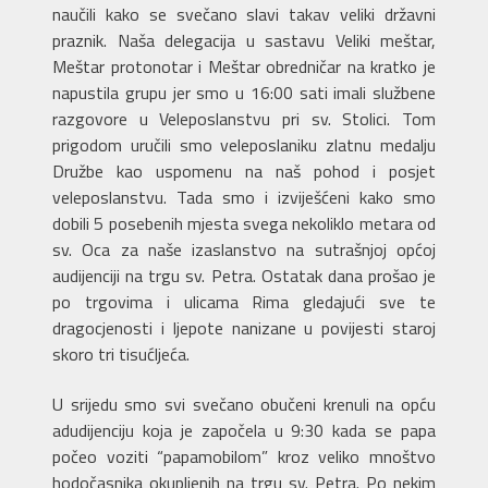
naučili kako se svečano slavi takav veliki državni
praznik. Naša delegacija u sastavu Veliki meštar,
Meštar protonotar i Meštar obredničar na kratko je
napustila grupu jer smo u 16:00 sati imali službene
razgovore u Veleposlanstvu pri sv. Stolici. Tom
prigodom uručili smo veleposlaniku zlatnu medalju
Družbe kao uspomenu na naš pohod i posjet
veleposlanstvu. Tada smo i izviješćeni kako smo
dobili 5 posebenih mjesta svega nekoliklo metara od
sv. Oca za naše izaslanstvo na sutrašnjoj općoj
audijenciji na trgu sv. Petra. Ostatak dana prošao je
po trgovima i ulicama Rima gledajući sve te
dragocjenosti i ljepote nanizane u povijesti staroj
skoro tri tisućljeća.
U srijedu smo svi svečano obučeni krenuli na opću
adudijenciju koja je započela u 9:30 kada se papa
počeo voziti “papamobilom” kroz veliko mnoštvo
hodočasnika okupljenih na trgu sv. Petra. Po nekim