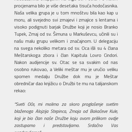
procjenama bilo je više desetaka tisuća hodočasnika.
Naša velika grupa je u tom mnoštvu bila kao kap u
moru, ali svejedno svi zmajevi i zmajice s lentama i
visoko podignuti barjak Družbe koji je nosio Branko
Tupek, Zmaj od sv. Šimuna u Markuševcu, učinili su i
našu malu grupu velikom i značajnom. U delegaciju
na svega nekoliko metara od sv. Oca išli su 4 člana
Meštarskoga zbora i član Kapitula Lovro Cindori.
Nakon audijencije sv. Otac se sa svakim od nas
osobno rukovao, a Veliki meštar mu je uručio veliku
spomen medalju Družbe dok mu je Meštar
obredničar dao knjižicu o Družbi te mu na talijanskom
rekao:
“Sveti Oče, mi molimo za skoro proglašenje svetim
blaženoga Alojzija Stepinca, Zmaja od Bakačeve Kule,
koji je bio član naše Družbe koju ovom prilikom ovdje
zastupamo i predstavljamo. Srdačno Vas