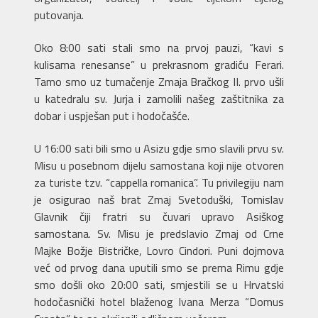
putovanja.
Oko 8:00 sati stali smo na prvoj pauzi, “kavi s
kulisama renesanse” u prekrasnom gradiću Ferari.
Tamo smo uz tumačenje Zmaja Bračkog II. prvo ušli
u katedralu sv. Jurja i zamolili našeg zaštitnika za
dobar i uspješan put i hodočašće.
U 16:00 sati bili smo u Asizu gdje smo slavili prvu sv.
Misu u posebnom dijelu samostana koji nije otvoren
za turiste tzv. “cappella romanica”. Tu privilegiju nam
je osigurao naš brat Zmaj Svetoduški, Tomislav
Glavnik čiji fratri su čuvari upravo Asiškog
samostana. Sv. Misu je predslavio Zmaj od Crne
Majke Božje Bistričke, Lovro Cindori. Puni dojmova
već od prvog dana uputili smo se prema Rimu gdje
smo došli oko 20:00 sati, smjestili se u Hrvatski
hodočasnički hotel blaženog Ivana Merza “Domus