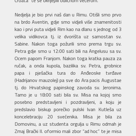
Croata” te se okrijepili odličnom večerom.
Nedjelja je bio prvi naš dan u Rimu. Otišli smo prvo
na brdo Aventin, gdje smo vidjeli više znamenitosti
kao i prvi puta vidjeli Rim kao na dlanu s jednog od 3
velika vidikovca tj. iz dvorišta uz samostan sv.
Sabine. Nakon toga požurili smo prema trgu sv.
Petra gdje smo u 12:00 sati bili na Angelusu sa sv.
Ocem papom Franjom. Nakon toga kratka pauza za
ručak, a onda kupola, bazilika sv. Petra, grobnice
papa i pješačka tura do Anđeoske tvrđave
(Hadrijanov mauzolej) pa sve do Ara pacis Augustae
tj. do Hrvatskog papinskog zavoda sv. Jeronima.
Tamo je u 18:00 sati bila sv. Misa na kojoj smo
posebno predstavljeni i pozdravljeni, a koju je
predslavio biskup porečko pulski Ivan Kutleša uz
koncelebraciju 20 svećenika. Misa je bila za
Domovinu, a uz studenta orgulja u Rimu odmah je
Zmaj Brački II. oformio mali zbor “ad hoc” te je misa