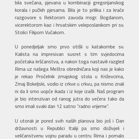
bila svečana, pjevana u kombinaciji gregorijanskog
korala i pučkih pjesama. Bila je to prilika i za kraće
razgovore s Rektorom zavoda msgr. Bogdanom,
vicerektorom kao i hrvatskim veleposlanikom pri sv.
Stolici Filipom Vučakom.
U ponedjeljak smo prvo otišli u katakombe sv.
Kalista na impresivan susret s tim svjedocima
početaka kršćanstva, a nakon toga nastavili razgled
Rima uz našega Meštra obredničara koji nas je kako
je rekao Pročelnik zmajskog stola u Križevcima,
Zmaj Bokeljski, vodio iz crkve u crkvu, pa nismo znali
ni da li smo uopće ikada i iz koje izašli. Naš program
je bio intenzivan od ranog jutra do večera tako da
smo imali svaki dan 12 satno “radno vrijeme”.
U utorak je pored svih naših planova bio još i Dan
državnosti u Republici Italiji pa smo doživjeli i
veličanstvenu vojnu paradu u centru Rima i pomalo