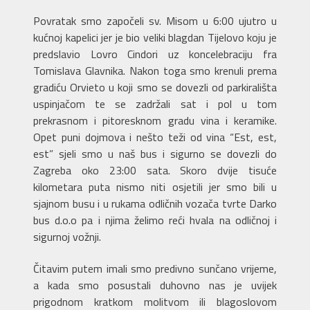
Povratak smo započeli sv. Misom u 6:00 ujutro u
kućnoj kapelici jer je bio veliki blagdan Tijelovo koju je
predslavio Lovro Cindori uz koncelebraciju fra
Tomislava Glavnika. Nakon toga smo krenuli prema
gradiću Orvieto u koji smo se dovezli od parkirališta
uspinjačom te se zadržali sat i pol u tom
prekrasnom i pitoresknom gradu vina i keramike.
Opet puni dojmova i nešto teži od vina “Est, est,
est” sjeli smo u naš bus i sigurno se dovezli do
Zagreba oko 23:00 sata. Skoro dvije tisuće
kilometara puta nismo niti osjetili jer smo bili u
sjajnom busu i u rukama odličnih vozača tvrte Darko
bus d.o.o pa i njima želimo reći hvala na odličnoj i
sigurnoj vožnji.
Čitavim putem imali smo predivno sunčano vrijeme,
a kada smo posustali duhovno nas je uvijek
prigodnom kratkom molitvom ili blagoslovom