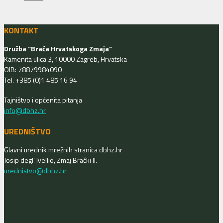
KONTAKT
Družba “Braća Hrvatskoga Zmaja”
Kamenita ulica 3, 10000 Zagreb, Hrvatska
OIB: 78879984090
Tel. +385 (0)1 485 16 94
Tajništvo i općenita pitanja
info@dbhz.hr
UREDNIŠTVO
Glavni urednik mrežnih stranica dbhz.hr
Josip degl’ Ivellio, Zmaj Brački II.
urednistvo@dbhz.hr