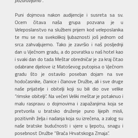
pozdravljamo”
.
Puni dojmova nakon audijencije i susreta sa sv.
Ocem čitava naša grupa pozvana je u
Veleposlanstvo na službeni prijem kod veleposlanika
te mu se na svekolikoj ljubaznosti još jednom od
srca zahvaljujemo. Tako je završio i naš posljednji
dan u Vječnom gradu, a do povratka u naš hotel kao
i svaki dan do tada Meštar obredničar je za kraj čitao
odabrane dijelove iz Matoševog putopisa o Vječnom
gradu što je ostavilo poseban dojam na sve
hodočasnike, članice i članove Družbe, ali i sve druge
naše prijatelje i obitelji koji su bili dio ove velike
“rimske obitelji”. Na večeri Veliki meštar je potaknuo i
malu raspravu o dojmovima i zapažanjima koja se
pretvorila u bratsko druženje puno lijepih misli,
pozitivnih želja i nadanja koja su izrečena, a zalog su
naše bratske budućnosti i vjere u ljepotu, snagu i
posebnost Družbe “Braća Hrvatskoga Zmaja”.