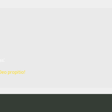
ja"
Deo propitio!